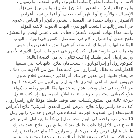
الأنف ، أو التهاب الحلق (التهاب البلعوم) ، وآلام المعدة ، والإسهال ،
والرياح (الغازات) ، والشعور بالغثيان (الغثيان) ، والمرض (القيء) أو
الإمساك ، والأوجاع أو الظهر ألم ، ضعف أو أعراض تشبه أعراض
الأنفلونزا ، زوائد حميدة في المعدة ، الشعور بالتوتر أو النعاس ، عدوى
في الصدر (التهاب الشعب الهوائية) ، التهاب الجيوب الأنفية المؤلم
وانسدادها (التهاب الجيوب الأنفية) ، جفاف الفم ، عسر الهضم أو التجشؤ ،
طفح جلدي أو احمرار ، آلام في المفاصل ، كسور في الورك ، التهاب
المثانة (التهاب المسالك البولية) ، ألم في الصدر ، قشعريرة أو حمى
وتغيرات في طريقة عمل الكبد (تظهر في فحوصات الدم). الأدوية الأخرى
ورابيبرازول: أخبر طبيبك إذا كنت تتناول أي من الأدوية التالية:
كيتوكونازول أو إيتراكونازول - يستخدمان لعلاج الالتهابات التي تسببها
الفطريات. قد يقلل رابيبرازول من كمية هذا النوع من الأدوية في دمك.
قد يحتاج طبيبك إلى تعديل جرعتك. أتازانافير - يستعمل لعلاج عدوى
فيروس العوز المناعي البشري. قد يقلل رابيبرازول من كمية هذا النوع
من الأدوية في دمك ويجب عدم استخدامها معًا. الميثوتريكسات (دواء
علاج كيميائي يستخدم بجرعات عالية لعلاج السرطان) - إذا كنت تتناول
جرعة عالية من الميثوتريكسات، فقد يوقف طبيبك مؤقتًا علاج رابيبرازول.
كيف تأخذ رابيبرازول: لعلاج "مرض الجزر المعدي المريئي" علاج الأعراض
المتوسطة إلى الشديدة الجرعة المعتادة هي قرص واحد من رابيبرازول
10 مجم مرة واحدة في اليوم لمدة تصل إلى 4 أسابيع تناول القرص في
الصباح قبل الأكل إذا عادت حالتك بعد 4 أسابيع من العلاج، فقد يخبرك
طبيبك بتناول قرص واحد من عقار رابيبرازول 10 ملغ عندما تحتاج إليه.
علاج الأعراض الأكثر شدة (التآكل أو التقرح) الجرعة المعتادة هي قرص