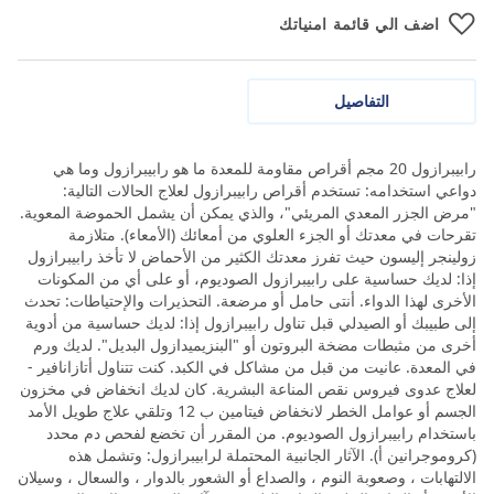
اضف الي قائمة امنياتك
التفاصيل
رابيبرازول 20 مجم أقراص مقاومة للمعدة ما هو رابيبرازول وما هي
دواعي استخدامه: تستخدم أقراص رابيبرازول لعلاج الحالات التالية:
"مرض الجزر المعدي المريئي"، والذي يمكن أن يشمل الحموضة المعوية.
تقرحات في معدتك أو الجزء العلوي من أمعائك (الأمعاء). متلازمة
زولينجر إليسون حيث تفرز معدتك الكثير من الأحماض لا تأخذ رابيبرازول
إذا: لديك حساسية على رابيبرازول الصوديوم، أو على أي من المكونات
الأخرى لهذا الدواء. أنتى حامل أو مرضعة. التحذيرات والإحتياطات: تحدث
إلى طبيبك أو الصيدلي قبل تناول رابيبرازول إذا: لديك حساسية من أدوية
أخرى من مثبطات مضخة البروتون أو "البنزيميدازول البديل". لديك ورم
في المعدة. عانيت من قبل من مشاكل في الكبد. كنت تتناول أتازانافير -
لعلاج عدوى فيروس نقص المناعة البشرية. كان لديك انخفاض في مخزون
الجسم أو عوامل الخطر لانخفاض فيتامين ب 12 وتلقي علاج طويل الأمد
باستخدام رابيبرازول الصوديوم. من المقرر أن تخضع لفحص دم محدد
(كروموجرانين أ). الآثار الجانبية المحتملة لرابيبرازول: وتشمل هذه
الالتهابات ، وصعوبة النوم ، والصداع أو الشعور بالدوار ، والسعال ، وسيلان