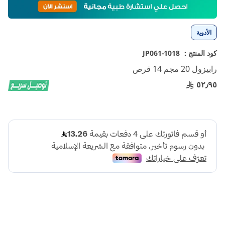
إلى
بداية
معرض
الأدوية
الصور
كود المنتج :
1018-JP061
رابيزول 20 مجم 14 قرص
٥٢٫٩٥