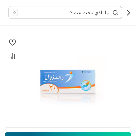
خطي
لى
لمحتوى
انتقل
إلى
النهاية
معرض
الصور
تخطي