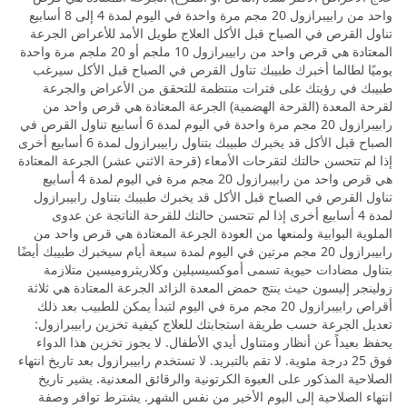
واحد من رابيبرازول 20 مجم مرة واحدة في اليوم لمدة 4 إلى 8 أسابيع
تناول القرص في الصباح قبل الأكل العلاج طويل الأمد للأعراض الجرعة
المعتادة هي قرص واحد من رابيبرازول 10 ملجم أو 20 ملجم مرة واحدة
يوميًا لطالما أخبرك طبيبك تناول القرص في الصباح قبل الأكل سيرغب
طبيبك في رؤيتك على فترات منتظمة للتحقق من الأعراض والجرعة
لقرحة المعدة (القرحة الهضمية) الجرعة المعتادة هي قرص واحد من
رابيبرازول 20 مجم مرة واحدة في اليوم لمدة 6 أسابيع تناول القرص في
الصباح قبل الأكل قد يخبرك طبيبك بتناول رابيبرازول لمدة 6 أسابيع أخرى
إذا لم تتحسن حالتك لتقرحات الأمعاء (قرحة الاثني عشر) الجرعة المعتادة
هي قرص واحد من رابيبرازول 20 مجم مرة في اليوم لمدة 4 أسابيع
تناول القرص في الصباح قبل الأكل قد يخبرك طبيبك بتناول رابيبرازول
لمدة 4 أسابيع أخرى إذا لم تتحسن حالتك للقرحة الناتجة عن عدوى
الملوية البوابية ولمنعها من العودة الجرعة المعتادة هي قرص واحد من
رابيبرازول 20 مجم مرتين في اليوم لمدة سبعة أيام سيخبرك طبيبك أيضًا
بتناول مضادات حيوية تسمى أموكسيسيلين وكلاريثروميسين متلازمة
زولينجر إليسون حيث ينتج حمض المعدة الزائد الجرعة المعتادة هي ثلاثة
أقراص رابيبرازول 20 مجم مرة في اليوم لتبدأ يمكن للطبيب بعد ذلك
تعديل الجرعة حسب طريقة استجابتك للعلاج كيفية تخزين رابيبرازول:
يحفظ بعيداً عن أنظار ومتناول أيدي الأطفال. لا يجوز تخزين هذا الدواء
فوق 25 درجة مئوية. لا تقم بالتبريد. لا تستخدم رابيبرازول بعد تاريخ انتهاء
الصلاحية المذكور على العبوة الكرتونية والرقائق المعدنية. يشير تاريخ
انتهاء الصلاحية إلى اليوم الأخير من نفس الشهر. يشترط توافر وصفة