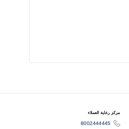
مركز رعاية العملاء
8002444445
icon-
phone