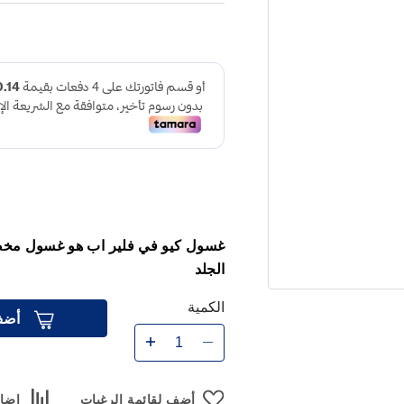
غسول كيو في فلير اب هو غسول مخص
الجلد
الكمية
أضف
أضف لقائمة الرغبات
إضاف