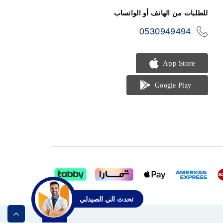
للطلبات من الهاتف أو الواتساب
0530949494
icon-
phone
تحدث الي الصيدلي