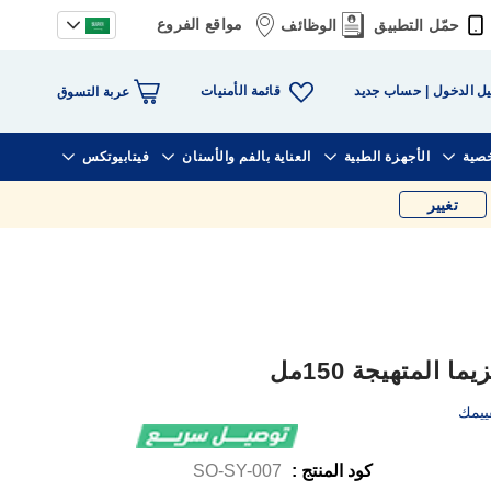
مواقع الفروع
حمّل التطبيق
الوظائف
قائمة الأمنيات
ل الدخول
حساب جديد
عربة التسوق
خصية
الأجهزة الطبية
العناية بالفم والأسنان
فيتابيوتكس
تغيير
المتهيجة 150مل
ييمك
كود المنتج :
SO-SY-007