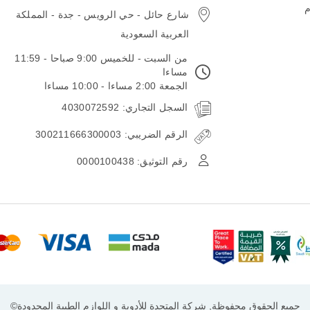
م
شارع حائل - حي الرويس - جدة - المملكة
العربية السعودية
من السبت - للخميس 9:00 صباحا - 11:59
مساءا
الجمعة 2:00 مساءا - 10:00 مساءا
السجل التجاري: 4030072592
الرقم الضريبي: 300211666300003
رقم التوثيق: 0000100438
جميع الحقوق محفوظة, شركة المتحدة للأدوية و اللوازم الطبية المحدودة©