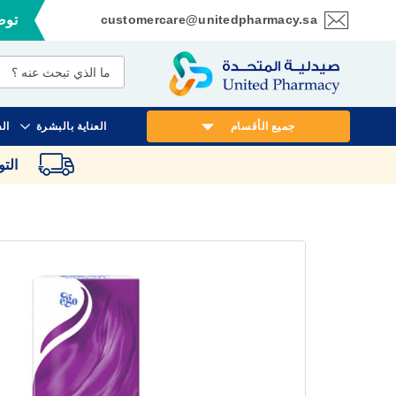
customercare@unitedpharmacy.sa
توصي
تخطي
إلى
المحتوى
جميع الأقسام
العناية بالبشرة
ال
الت
انتقل
إلى
النهاية
معرض
الصور