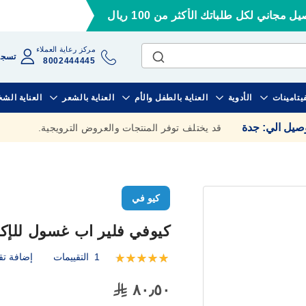
ل مجاني لكل طلباتك الأكثر من 100 ريال
مركز رعاية العملاء
تسجي
8002444445
فيتامينات
الأدوية
العناية بالطفل والأم
العناية بالشعر
العناية الش
وصيل الي
:
جدة
قد يختلف توفر المنتجات والعروض الترويجية.
كيو في
كيوفي فلير اب غسول للإكزيما 
1
التقييمات
إضافة تق
تقييم:
100
100
% of
٨٠٫٥٠