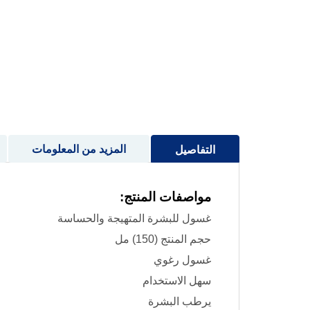
إلى
بداية
معرض
الصور
المزيد من المعلومات
التفاصيل
مواصفات المنتج:
غسول للبشرة المتهيجة والحساسة
حجم المنتج (150) مل
غسول رغوي
سهل الاستخدام
يرطب البشرة