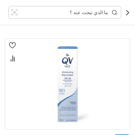
خطي
لى
لمحتوى
انتقل
إلى
النهاية
معرض
الصور