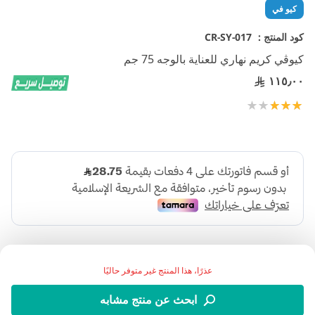
تخطي
كيو في
إلى
بداية
كود المنتج :
CR-SY-017
معرض
كيوڤي كريم نهاري للعناية بالوجه 75 جم
الصور
١١٥٫٠٠
تقييم:
100
60
% of
عذرًا، هذا المنتج غير متوفر حاليًا
ابحث عن منتج مشابه
كيوفي كريم نهاري مرطب يومي مصمم لحماية البَشَرَة من أشعة