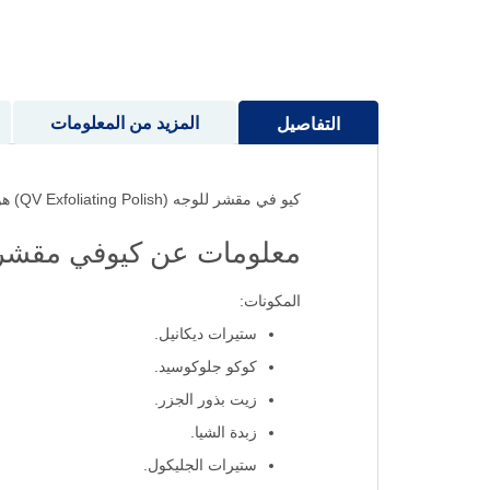
إلى
بداية
معرض
الصور
المزيد من المعلومات
التفاصيل
كيو في مقشر للوجه (QV Exfoliating Polish) هو خيارك المثالي لتجديد بشرتك الحساسة واستعادة نضارتها الطبيعية.
معلومات عن كيوفي مقشر 
المكونات:
ستيرات ديكانيل.
كوكو جلوكوسيد.
زيت بذور الجزر.
زبدة الشيا.
ستيرات الجليكول.