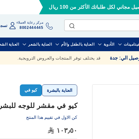
ل مجاني لكل طلباتك الأكثر من 100 ريال
مركز رعاية العملاء
تسجي
8002444445
فيتامينات
الأدوية
العناية بالطفل والأم
العناية بالشعر
العناية الش
وصيل الي
:
جدة
قد يختلف توفر المنتجات والعروض الترويجية.
كيو في
العناية بالبشرة
كيو في مقشر للوجه للبشرة الح
كن الاول في تقييم هذا المنتج
١٠٣٫٥٠