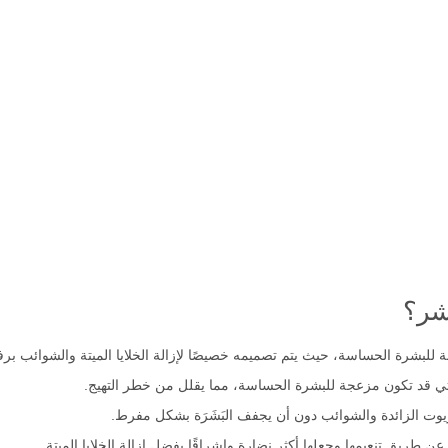
شر؟
 للبشرة الحساسة، حيث يتم تصميمه خصيصًا لإزالة الخلايا الميتة والشوائب برف
ة التي قد تكون مزعجة للبشرة الحساسة، مما يقلل من خطر التهيج.
زيوت الزائدة والشوائب دون أن يجفف البَشَرَة بشكل مفرط.
 طريق تنعيمها وجعلها أكثر نضارة وإشراقًا بفضل إزالة الخلايا الميتة.