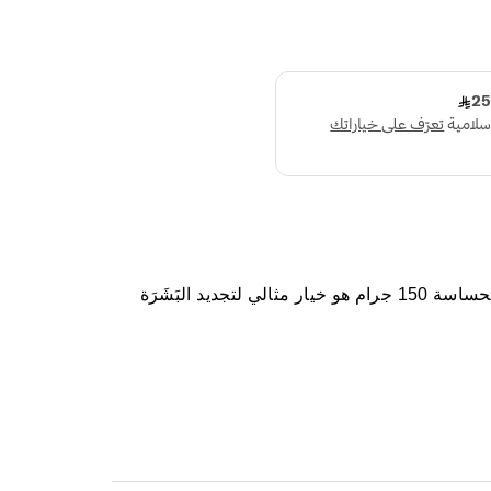
كيو في مقشر لطيف للوجه للبشرة الحساسة 150 جرام هو خيار مثالي لتجديد البَشَرَة