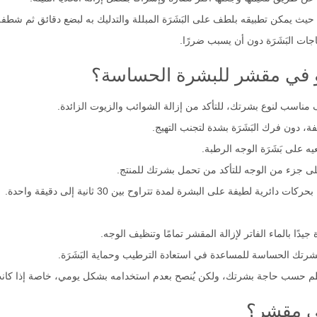
حيث يمكن تطبيقه بلطف على البَشَرَة المبللة والتدليك به لبضع دقائق ثم شطفه 
 البَشَرَة دون أن يسبب ضررًا.
و في مقشر للبشرة الحساسة؟
مناسب لنوع بشرتك، للتأكد من إزالة الشوائب والزيوت الزائدة.
دون فرك البَشَرَة بشدة لتجنب التهيج.
على بَشَرَة الوجه الرطبة.
لى جزء من الوجه للتأكد من تحمل بشرتك للمنتج.
ة لطيفة على البشرة لمدة تتراوح بين 30 ثانية إلى دقيقة واحدة.
جيدًا بالماء الفاتر لإزالة المقشر تمامًا وتنظيف الوجه.
بشرتك الحساسة للمساعدة في استعادة الترطيب وحماية البَشَرَة.
م حسب حاجة بشرتك، ولكن يُنصح بعدم استخدامه بشكل يومي، خاصة إذا كا
وفي مقشر؟