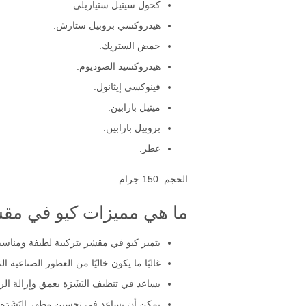
كحول سيتيل ستياريلي.
هيدروكسي بروبيل ستارش.
حمض الستريك.
هيدروكسيد الصوديوم.
فينوكسي إيثانول.
ميثيل بارابين.
بروبيل بارابين.
عطر.
الحجم: 150 جرام.
ما هي مميزات كيو في مق
يتميز كيو في مقشر بتركيبة لطيفة ومناسبة
غالبًا ما يكون خاليًا من العطور الصناعي
يساعد في تنظيف البَشَرَة بعمق وإزالة ال
يمكن أن يساعد في تحسين مظهر البَشَرَة عن