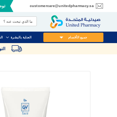
customercare@unitedpharmacy.sa
توصي
تخطي
إلى
المحتوى
جميع الأقسام
العناية بالبشرة
ال
الت
انتقل
إلى
النهاية
معرض
الصور