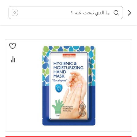
خطي
لى
لمحتوى
انتقل
إلى
النهاية
معرض
الصور