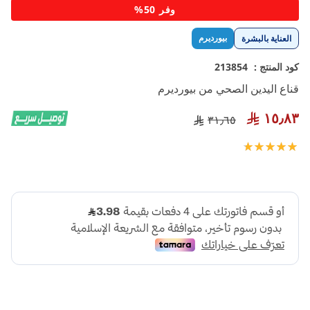
تخطي
وفر 50%
إلى
بداية
بيورديرم
العناية بالبشرة
معرض
الصور
كود المنتج :
213854
قناع اليدين الصحي من بيورديرم
١٥٫٨٣
٣١٫٦٥
تقييم:
100
100
% of