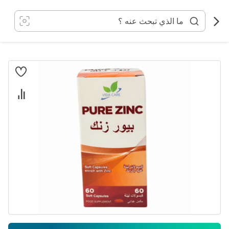
خطي
لى
لمحتوى
انتقل
إلى
النهاية
معرض
الصور
تخطي