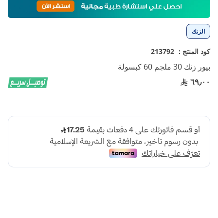
إلى
بداية
معرض
الزنك
الصور
كود المنتج :
213792
بيور زنك 30 ملجم 60 كبسولة
٦٩٫٠٠