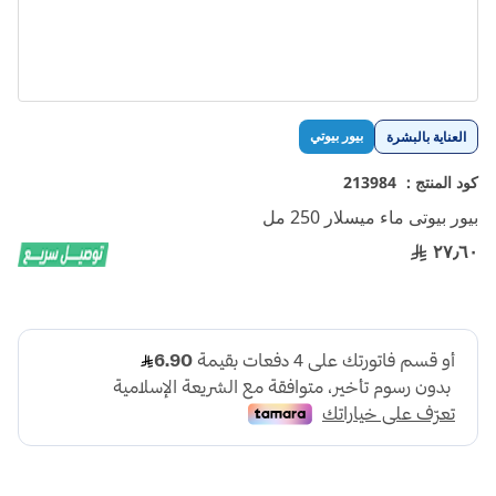
تخطي
بيور بيوتي
العناية بالبشرة
إلى
بداية
كود المنتج :
213984
معرض
بيور بيوتى ماء ميسلار 250 مل
الصور
٢٧٫٦٠