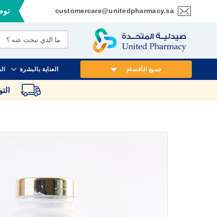
customercare@unitedpharmacy.sa
توصي
تخطي
إلى
المحتوى
جميع الأقسام
العناية بالبشرة
ال
الت
انتقل
إلى
النهاية
معرض
الصور