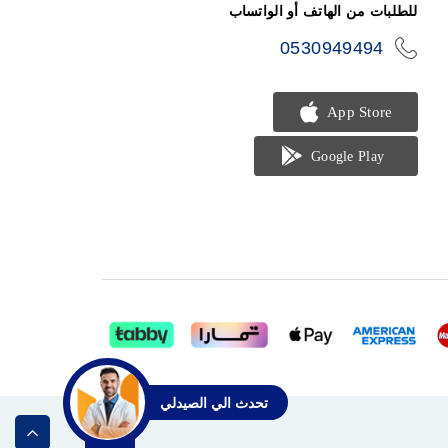
للطلبات من الهاتف أو الواتساب
0530949494
icon-
phone
تحدث الي الصيدلي