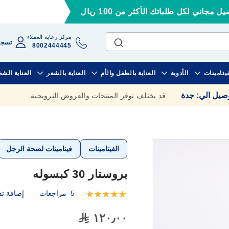
ل مجاني لكل طلباتك الأكثر من 100 ريال
مركز رعاية العملاء
تسجي
8002444445
فيتامينات
الأدوية
العناية بالطفل والأم
العناية بالشعر
العناية الش
وصيل الي
:
جدة
قد يختلف توفر المنتجات والعروض الترويجية.
الفيتامينات
فيتامينات لصحة الرجل
بروستار 30 كبسوله
5
مراجعات
إضافة تق
تقييم:
100
100
% of
١٢٠٫٠٠