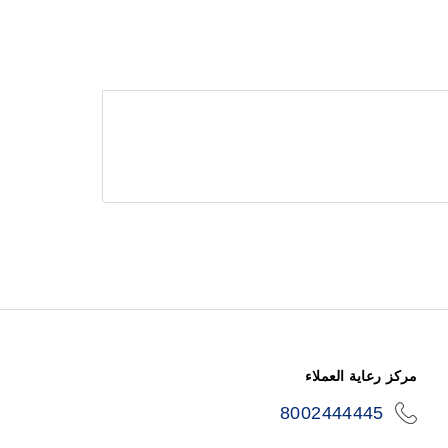
مركز رعاية العملاء
8002444445
icon-
phone