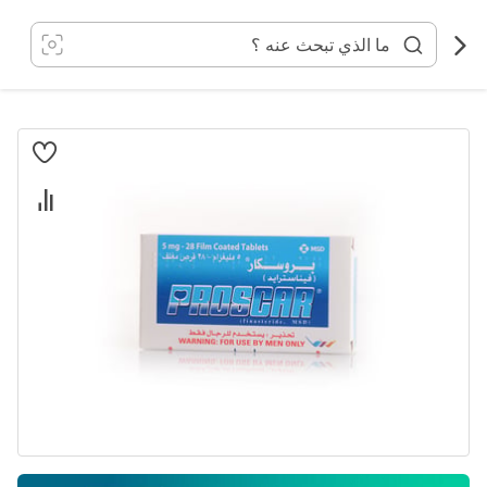
خطي
لى
لمحتوى
انتقل
إلى
النهاية
معرض
الصور
تخطي