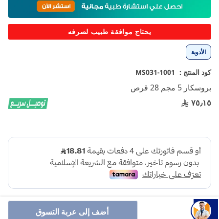
إلى
بداية
معرض
يحتاج موافقة طبيب لصرفه
الصور
الأدوية
كود المنتج :
1001-MS031
بروسكار 5 مجم 28 قرص
٧٥٫١٥
أضف إلى عربة التسوق