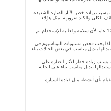
ط الدم بسبب زيادة خطر تفاقم الحالة،
تعديلات الجرعة المناسبة أو استبدالها
ب استخدام حبوب بروفينال بحذر عند كبار السن الذين تزيد أعمارهم عن 65 عاما، بسبب زيادة خطر الآثار الضارة الشديدة،
ئف الكلى والكبد ضرورية لمثل هؤلاء
استخدام في الأطفال: لا ينصح باستخدام حبوب بروفينال في المرضى الذين تقل أعمارهم عن 12 عاما لأن سلامة وفعالية الإستخدام لم
، لذا يجب فحص مستويات البوتاسيوم في
بدالها ببديل مناسب في بعض الحالات بناء
بسبب زيادة خطر الآثار الضارة على
تبدالها ببديل مناسب بناء على الحالة
ام بأي أنشطة مثل قيادة السيارة.