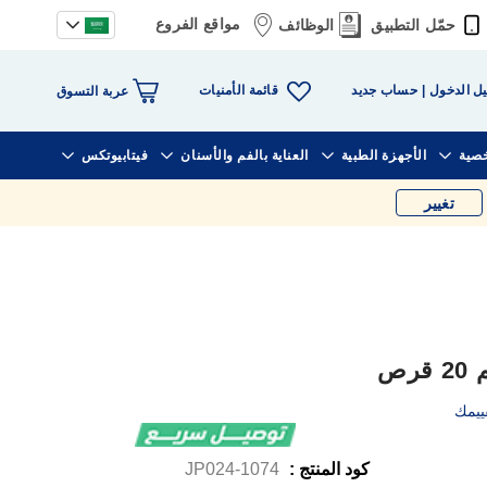
مواقع الفروع
حمّل التطبيق
الوظائف
قائمة الأمنيات
ل الدخول
حساب جديد
عربة التسوق
خصية
الأجهزة الطبية
العناية بالفم والأسنان
فيتابيوتكس
تغيير
ييمك
كود المنتج :
1074-JP024