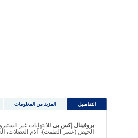
إلى
بداية
معرض
الصور
المزيد من المعلومات
التفاصيل
بروفينال إكس بى
للالتهابات غير الستير