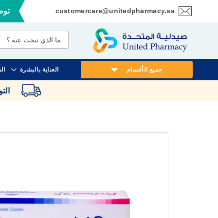
customercare@unitedpharmacy.sa
توصي
تخطي
إلى
المحتوى
جميع الأقسام
العناية بالبشرة
ال
الت
انتقل
إلى
النهاية
معرض
الصور