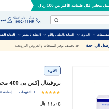
ل مجاني لكل طلباتك الأكثر من 100 ريال
مركز رعاية العملاء
تسجي
8002444445
فيتامينات
الأدوية
العناية بالطفل والأم
العناية بالشعر
العناية الش
وصيل الي
:
جدة
قد يختلف توفر المنتجات والعروض الترويجية.
الأدوية
بروفينال إكس بى 400 مجم 20 قرص
1
التقييمات
إضافة تق
تقييم:
100
100
% of
١١٫٠٥