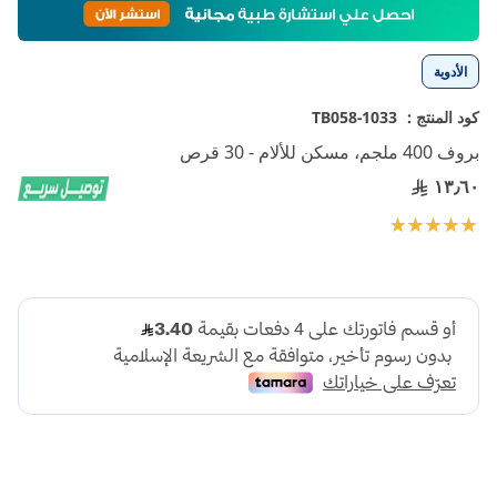
إلى
بداية
معرض
الأدوية
الصور
كود المنتج :
1033-TB058
بروف 400 ملجم، مسكن للألام - 30 قرص
١٣٫٦٠
تقييم:
100
100
% of