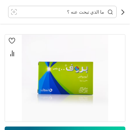
خطي
لى
لمحتوى
انتقل
إلى
النهاية
معرض
الصور
تخطي