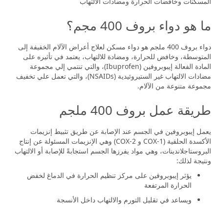
المسكنات وخافضات الحرارة ومضادات الالتهاب
ما هو دواء بروف 400 مجم؟
دواء بروف 400 ملجم هو دواء مسكن لعلاج أعراض الآلام الخفيفة إلى
المتوسطة، وخافض للحرارة، ومضادة للالتهاب، يعتمد في تأثيره على
المادة الفعالة إيبوبروفين (Ibuprofen)، والتي تنتمي إلي مجموعة
مضادات الالتهاب غير الستيروئيدية (NSAIDs)، والتي تعمل علي تخفيف
مجموعة متنوعة من الآلام.
طريقة عمل بروف 400 ملجم
يعمل إيبوبروفين في الجسم عند الإصابة عن طريق تثبيط إنزيمات
الأكسدة الحلقية (COX-1 و COX-2) وهي الإنزيمات المسئولة عن إنتاج
البروستاجلاندينات، وهي مواد يفرزها الجسم استجابةً للإصابة أو الالتهاب
ونتيجة لذلك:
يؤثر إيبوبروفين على مركز تنظيم الحرارة في الدماغ لخفض
الحرارة المرتفعة
ويساعد في تقليل التورم والالتهاب داخل الأنسجة