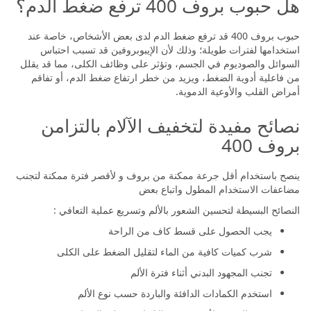
هل حبوب بروف 400 ترفع ضغط الدم؟
حبوب بروف 400 قد ترفع ضغط الدم لدى بعض الأشخاص، خاصة عند
استخدامها لفترات طويلة؛ وذلك لأن الإيبوبروفين قد تسبب احتباس
السوائل والصوديوم في الجسم، وتؤثر على وظائف الكلى، مما قد يقلل
من فاعلية أدوية الضغط، ويزيد من خطر ارتفاع ضغط الدم، أو تفاقم
أمراض القلب والأوعية الدموية.
نصائح مفيدة لتخفيف الآلام بالتزامن
بروف 400
ينصح باستخدام أقل جرعة ممكنة من بروف و لأقصر فترة ممكنة لتجنب
مضاعفات الاستخدام المطول واتباع بعض
النصائح البسيطة لتحسين الشعور بالألم وتسريع عملية التعافي :
يجب الحصول على قسط كاف من الراحة
شرب كميات كافية من الماء لتقليل الضغط على الكلى
تجنب المجهود البدني أثناء فترة الألم
استخدم الكمادات الدافئة والباردة حسب نوع الألم