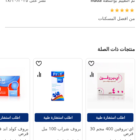
تم التقييم بواسطة
huda
نشر على
١٨/١٠/٢٠٢٥
100%
من افضل المسكنات
منتجات ذات الصلة
قائمة
قائمة
الامنيات
الامنيات
قارن
قارن
بين
بين
المنتجات
المنتجات
اطلب استشارة طبية
اطلب استشارة طبية
اطلب استشارة
اي-بروفين 400 مجم 30
بروف شراب 100 مل
قرص
قرص