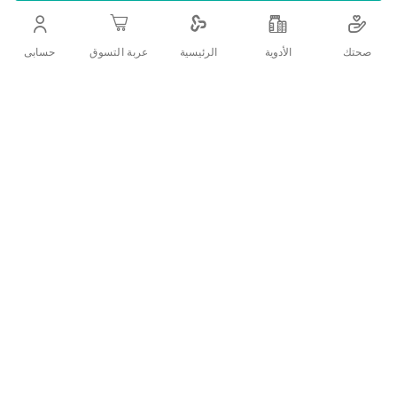
التفاصيل
صحتك
الأدوية
حسابى
الرئيسية
عربة التسوق
طعام اطفال جميع مكوناته من منتجات عضوية
تقييمات العملاء
اكتب تقييم