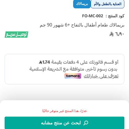
تخطي
بريمالاك
العناية بالطفل والأم
إلى
بداية
كود المنتج :
FO-MC-002
معرض
بريمالاك طعام أطفال بالتفاح +6 شهور 90 جم
الصور
٦٫٩٠
عذرًا، هذا المنتج غير متوفر حاليًا
اضف الي قائمة امنياتك
ابحث عن منتج مشابه