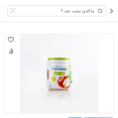
خطي
لى
لمحتوى
انتقل
إلى
النهاية
معرض
الصور