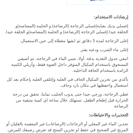
إرشادات الاستخدام:
إغسلي يديك بعنايةإغسلي الزجاجة (الرضاعة) و الحلمة (المصاصة)و
الحلقة جيدا.إغسلي الزجاجة (الرضاعة) و الحلمة (المصاصة)و الحلقة جيدا.
إغلی الزجاجة لمدة 5 دقائق ثم ابقيها مغطاة إلى حين الاستعمال.
إغلى ماء الشرب ودعيه يفتر.
اتبعي جدول التغذية بدقة. أولا، صبي الماء في الزجاجة، ثم أضيفي
المسحوق باستخدام المكيال المتوفر داخل العبوة فقط، وأزيلي الكمية
الزائدة باستخدام الحافة الداخلية.
تأكدي من تخزين المكيال الجاف في العلبة وإغلقي العلبة بإحكام بعد كل
استعمال واحفظيها في مكان بارد وجاف.
غطي الزجاجة، ورجي جيدا حتى يذوب الحليب تماما. تحقق من درجة
الحرارة قبل إطعام الطفل. تستهلك خلال ساعة اي كمية متبقية من
الرضاعة
التحذيرات والاحتياطات:
تحذير: الماء غير المغلي أو الزجاجات (الرضاعات) غير المعقمة بالغليان أو
المزيج غير الصحيح في حفظ او تخزين المنتج قد تعرض رضيعك للمرض.