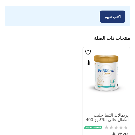
اكتب تقييم
منتجات ذات الصلة
قائمة
الامنيات
قارن
بين
المنتجات
بريمالاك التيما حليب
أطفال خالي اللاكتوز 400
جم
Rating:
0%
٧٣٫٩٤