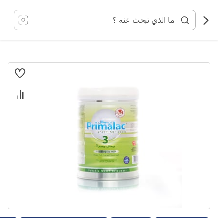
خطي
لى
لمحتوى
انتقل
إلى
النهاية
معرض
الصور