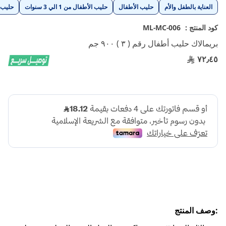
تخطي
العناية بالطفل والأم
حليب الأطفال
حليب الأطفال من 1 الي 3 سنوات
حليب 
إلى
بداية
كود المنتج :
ML-MC-006
معرض
بريمالاك حليب أطفال رقم ( ٣ ) ٩٠٠ جم
الصور
٧٢٫٤٥
:وصف المنتج