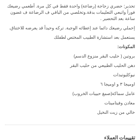
تحذير: حضري زجاجة (رضاعة) واحدة فقط في كل مرة. أطعمي رضيعك
فورأ واتبعي التعليمات بدقة.وتخلصي من الباقي ف الرضاعة ف غضون
ساعة بعد التحضير .
إحملي رضيعك دائما عند إعطائه الوجبة. تركه وحيدأ قد يعرضه للاختناق.
يستعمل بعد استشارة الطبيب المختص لطفلك
المكونات:
بروتين ( حليب البقر منزوع الدسم)
دهن الحليب الطبيعي من حليب البقر
نيوكليوتيدات
اوميجا ٣ و اوميجا ٦
عامل سماكة(صمغ حبيبات الخروب)
معادن وفيتامينات
خالي من زيت النخيل
تقييمات العملاء