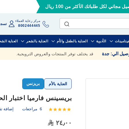
ل مجاني لكل طلباتك الأكثر من 100 ريال
مركز رعاية العملاء
تسجي
8002444445
فيتامينات
الأدوية
العناية بالطفل والأم
العناية بالشعر
العناية الش
وصيل الي
:
جدة
قد يختلف توفر المنتجات والعروض الترويجية.
بريزنس
العناية بالأم
بريسينس فارميا اختبار ال
6
مراجعات
إضافة تق
تقييم:
100
100
% of
٢٤٫٠٠