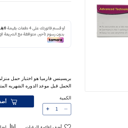
بريسينس فارميا هو اختبار حمل منزلي
الحمل قبل موعد الدوره الشهريه المت
الكمية
أضف
أضف لقائمة الرغبات
إضاف