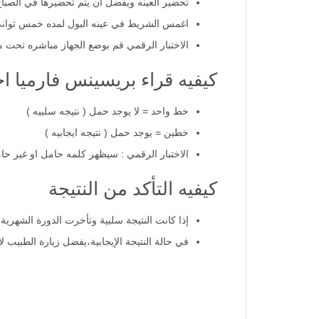
تحضير العينه ويفضل ان يتم تحضيرها في الصبا
اغمس الشريط في عينه البول لمده خمس ثواني
الاختبار الرقمي قم بوضع الجهاز مباشره تحت م
كيفيه قراء بريسينس فارميا اخ
خط واحد = لا يوجد حمل ( نتيجه سلبيه )
خطين = يوجد حمل ( نتيجه ايجابيه )
الاختبار الرقمي : سيظهر كلمه حامل او غير ح
كيفيه التأكد من النتيجة
إذا كانت النتيجة سلبية وتأخرت الدورة الشهرية، يفضل 
في حالة النتيجة الإيجابية،يفضل زيارة الطبيب 