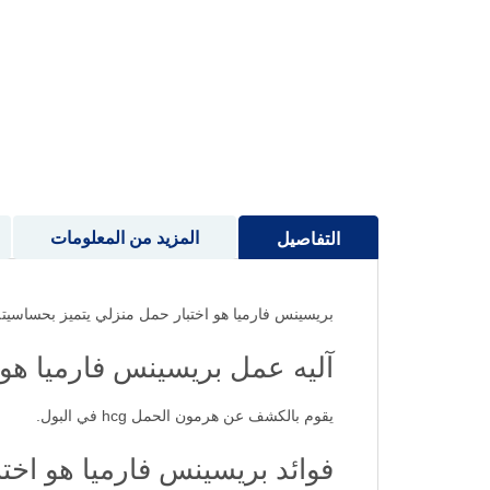
إلى
بداية
معرض
الصور
المزيد من المعلومات
التفاصيل
بريسينس فارميا هو اختبار حمل منزلي يتميز بحساسيته 
آليه عمل بريسينس فارميا هو
يقوم بالكشف عن هرمون الحمل hcg في البول.
فوائد بريسينس فارميا هو اخت