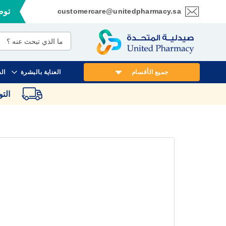
customercare@unitedpharmacy.sa
توصي
تخطي
إلى
المحتوى
جميع الأقسام
العناية بالبشرة
ال
الت
انتقل
إلى
النهاية
معرض
الصور