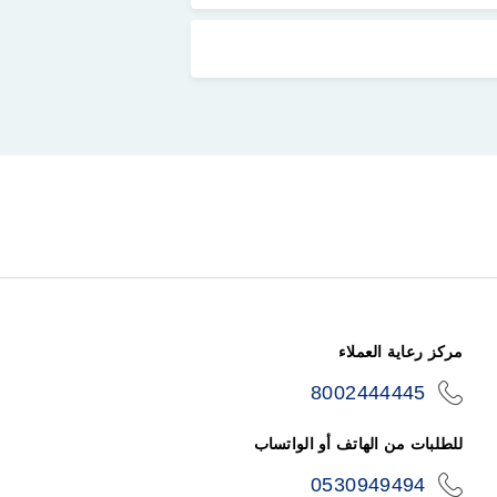
مركز رعاية العملاء
8002444445
icon-
phone
للطلبات من الهاتف أو الواتساب
0530949494
icon-