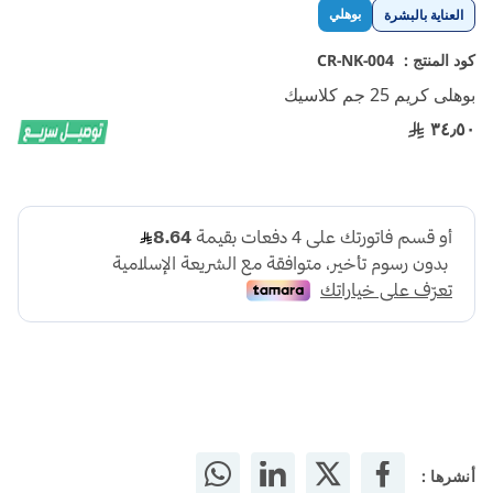
تخطي
بوهلي
العناية بالبشرة
إلى
بداية
كود المنتج :
CR-NK-004
معرض
بوهلى كريم 25 جم كلاسيك
الصور
٣٤٫٥٠
أنشرها :