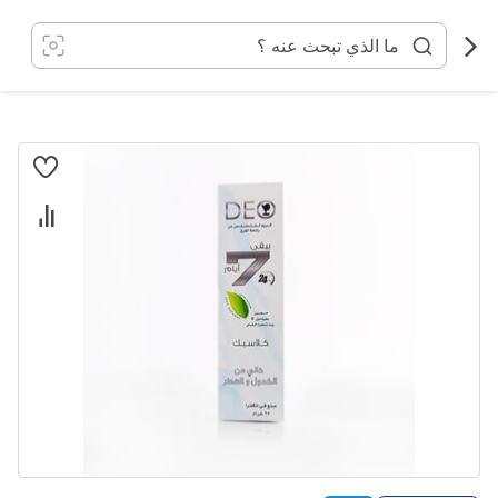
خطي
لى
لمحتوى
انتقل
إلى
النهاية
معرض
الصور