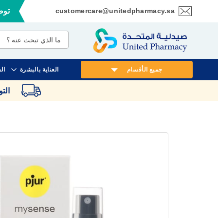
customercare@unitedpharmacy.sa
توصي
تخطي
إلى
المحتوى
جميع الأقسام
العناية بالبشرة
ال
الت
انتقل
إلى
النهاية
معرض
الصور