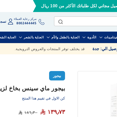
ل مجاني لكل طلباتك الأكثر من 100 ريال
مركز رعاية العملاء
تسجي
8002444445
فيتامينات
الأدوية
العناية بالطفل والأم
العناية بالشعر
العناية الش
وصيل الي
:
جدة
قد يختلف توفر المنتجات والعروض الترويجية.
بيجور
بيجور ماي سينس بخاخ لزيادة ا
كن الاول في تقييم هذا المنتج
١٣٩٫٧٣
١٨٦٫٣٠