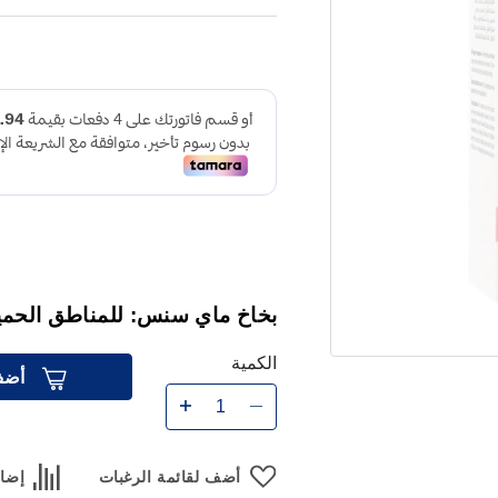
بخاخ ماي سنس: للمناطق الحمي
الكمية
أضف
أضف لقائمة الرغبات
إضاف