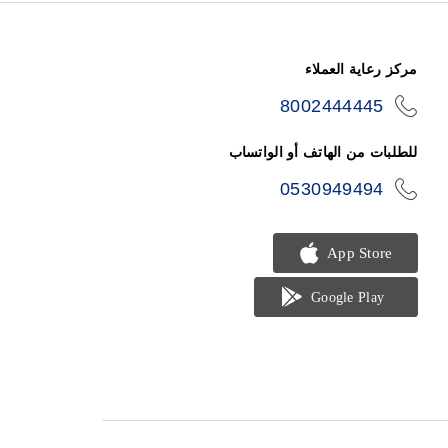
مركز رعاية العملاء
8002444445
icon-
phone
للطلبات من الهاتف أو الواتساب
0530949494
icon-
phone