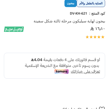
تخطي
بيجون
العناية بالطفل والأم
إلى
بداية
كود المنتج :
DV-KH-621
معرض
بيجون لهاية سيليكون مرحلة ثالثة شكل سفينة
الصور
١٦٫١٠
تقييم:
100
100
% of