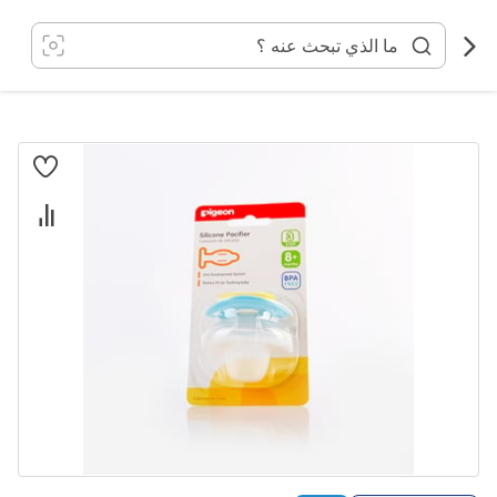
خطي
لى
لمحتوى
انتقل
إلى
النهاية
معرض
الصور