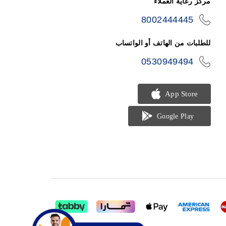
مركز رعاية العملاء
8002444445
icon-
phone
للطلبات من الهاتف أو الواتساب
0530949494
icon-
phone