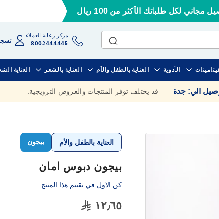
ل مجاني لكل طلباتك الأكثر من 100 ريال
مركز رعاية العملاء
تسجي
8002444445
فيتامينات
الأدوية
العناية بالطفل والأم
العناية بالشعر
العناية الش
وصيل الي
:
جدة
قد يختلف توفر المنتجات والعروض الترويجية.
بيجون
العناية بالطفل والأم
بيجون دبوس امان
كن الاول في تقييم هذا المنتج
١٢٫٦٥