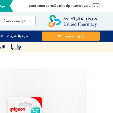
customercare@unitedpharmacy.sa
توصي
تخطي
إلى
المحتوى
جميع الأقسام
العناية بالبشرة
ال
الت
انتقل
إلى
النهاية
معرض
الصور