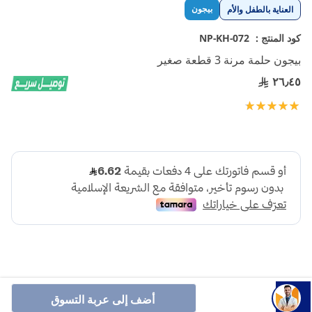
تخطي
بيجون
العناية بالطفل والأم
إلى
بداية
كود المنتج :
NP-KH-072
معرض
بيجون حلمة مرنة 3 قطعة صغير
الصور
٢٦٫٤٥
تقييم:
100
100
% of
أضف إلى عربة التسوق
حلمة رضاعة بيجون سيليكون مقاس S، بفتحة صغيرة وتدفق