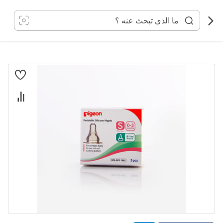
خطي
لى
لمحتوى
انتقل
إلى
النهاية
معرض
الصور