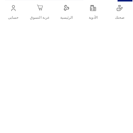
بطيء للرضع من 0 إلى 3 شهور. تدعم الرضاعة الطبيعية
صحتك
الأدوية
حسابى
الرئيسية
عربة التسوق
أنشرها :
التفاصيل
حلمة Pigeon Peristaltic Silicone Nipple مقاس S مصممة خصيصًا
لتلبية احتياجات حديثي الولادة من عمر 0 إلى 3 شهور. تدعم نمط المص
الطبيعي للطفل بفضل تصميمها المرن الذي يُشبه حركة الثدي، وتأتي
بفتحة صغيرة لتدفق الحليب البطيء، مما يجعلها مثالية للرضع في الأيام
والأسابيع الأولى من عمرهم.
مواصفات المنتج:
الفئة العمرية: من 0 إلى 3 شهور.
المقاس: S.