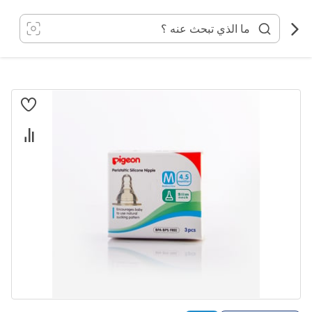
خطي
لى
لمحتوى
انتقل
إلى
النهاية
معرض
الصور