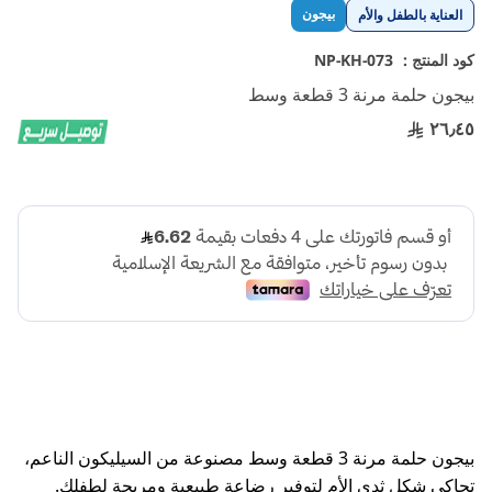
تخطي
بيجون
العناية بالطفل والأم
إلى
بداية
كود المنتج :
NP-KH-073
معرض
بيجون حلمة مرنة 3 قطعة وسط
الصور
٢٦٫٤٥
بيجون حلمة مرنة 3 قطعة وسط مصنوعة من السيليكون الناعم،
تحاكي شكل ثدي الأم لتوفير رضاعة طبيعية ومريحة لطفلك.