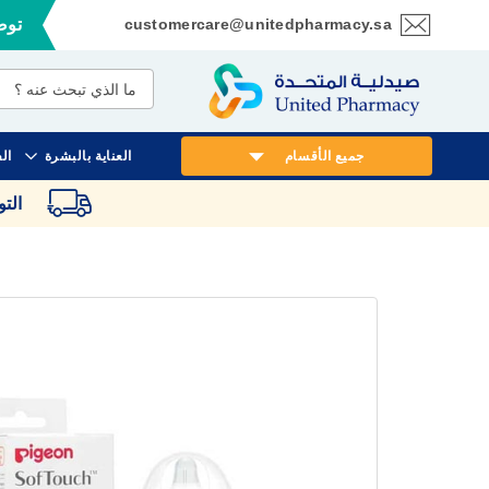
customercare@unitedpharmacy.sa
توصي
تخطي
إلى
المحتوى
جميع الأقسام
العناية بالبشرة
ال
الت
انتقل
إلى
النهاية
معرض
الصور