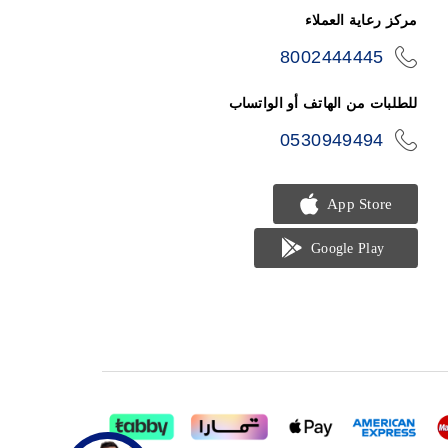
مركز رعاية العملاء
8002444445
icon-
phone
للطلبات من الهاتف أو الواتساب
0530949494
icon-
phone