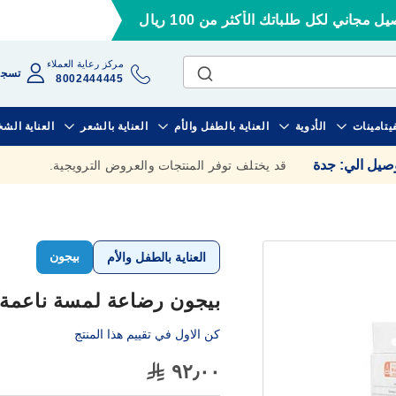
ل مجاني لكل طلباتك الأكثر من 100 ريال
مركز رعاية العملاء
تسجي
8002444445
فيتامينات
الأدوية
العناية بالطفل والأم
العناية بالشعر
العناية الش
وصيل الي
:
جدة
قد يختلف توفر المنتجات والعروض الترويجية.
بيجون
العناية بالطفل والأم
بيجون رضاعة لمسة ناعمة هوني 
كن الاول في تقييم هذا المنتج
٩٢٫٠٠