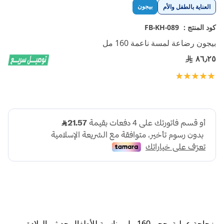
تخطي
بيجون
العناية بالطفل والأم
إلى
بداية
كود المنتج :
FB-KH-089
معرض
بيجون رضاعة لمسة ناعمة 160 مل
الصور
٨٦٫٢٥
تقييم:
100
100
% of
زجاجة عملية بحجم 160 مل مناسبة للأطفال حديثي الولادة