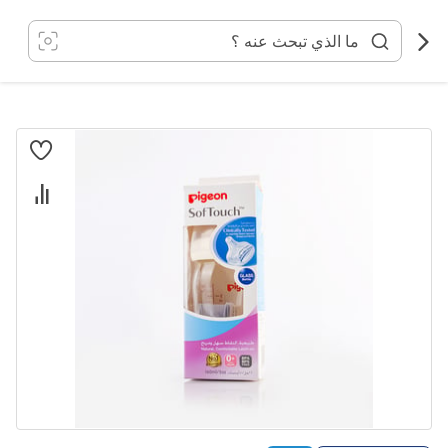
خطي
لى
لمحتوى
انتقل
إلى
النهاية
معرض
الصور