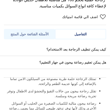
لإعطاء كافة انواع السوائل بكميات مناسبة.
اضف الي قائمة امنياتك
التفاصيل
الأسئلة الشائعة حول المنتج
بيجون رضاعة سيليكون 160 مل للعناية بالأطفال حديثي الولادة.
كيف يمكن تنظيف الزجاجة بعد الاستخدام؟
ما مميزات بيجون رضاعة لمسة ناعمة
هل يمكن تعقيم رضاعة بيحون في جهاز التعقيم؟
160 مل؟
تمتلك الزجاجة حلمة طرية مصنوعة من السيلكون الآمن تماما
بالإضافة إلى كونها عديمة الطعم والرائحة.
تقلل زجاجة بيجون من حالات التقيؤ والتجشؤ لدى الاطفال وتوفر
تجربة رضاعة مريحة وسلسة.
رضاعة بيجون مثالية للكميات الصغيرة من الحليب أو السوائل
الأخرى وذلك لأنها توفر تدفق طبيعي للسائل مما يضمن رضاعة