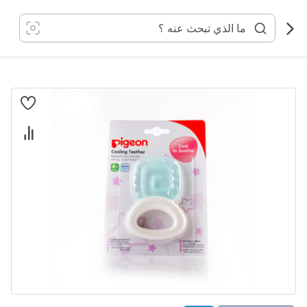
خطي
لى
لمحتوى
انتقل
إلى
النهاية
معرض
الصور