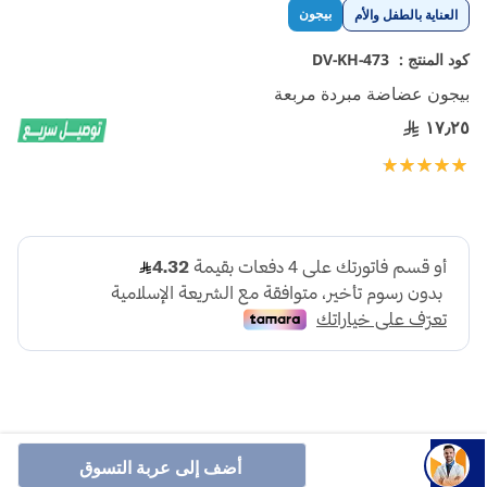
تخطي
بيجون
العناية بالطفل والأم
إلى
بداية
كود المنتج :
DV-KH-473
معرض
بيجون عضاضة مبردة مربعة
الصور
١٧٫٢٥
تقييم:
100
100
% of
أضف إلى عربة التسوق