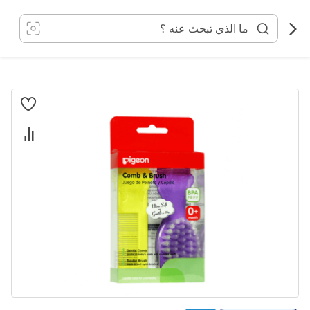
خطي
لى
لمحتوى
انتقل
إلى
النهاية
معرض
الصور