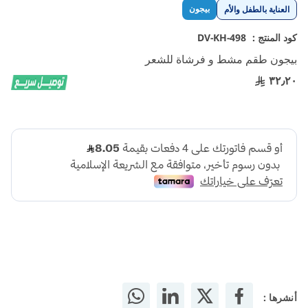
تخطي
بيجون
العناية بالطفل والأم
إلى
بداية
كود المنتج :
DV-KH-498
معرض
بيجون طقم مشط و فرشاة للشعر
الصور
٣٢٫٢٠
أنشرها :