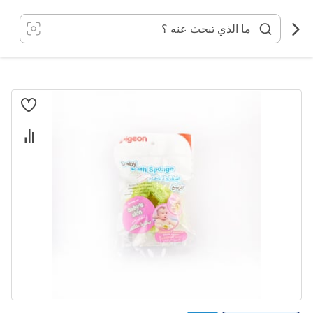
خطي
لى
لمحتوى
انتقل
إلى
النهاية
معرض
الصور