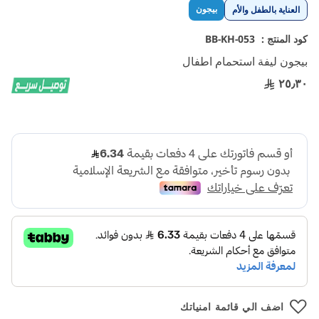
تخطي
بيجون
العناية بالطفل والأم
إلى
بداية
كود المنتج :
BB-KH-053
معرض
بيجون ليفة استحمام اطفال
الصور
٢٥٫٣٠
اضف الي قائمة امنياتك