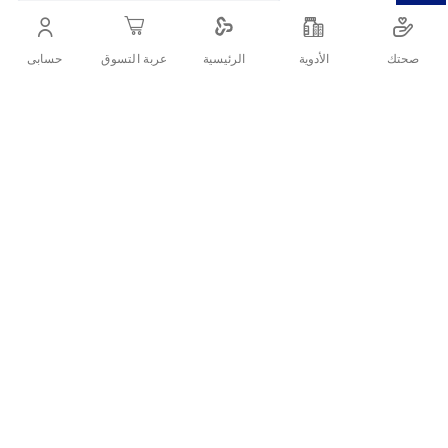
صحتك
الأدوية
حسابى
الرئيسية
عربة التسوق
التفاصيل
لصقات للجروح ضد المايه و البكتيريا
تقييمات العملاء
اكتب تقييم