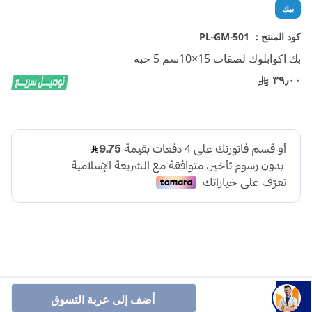
تخطي
بيك
إلى
بداية
كود المنتج :
PL-GM-501
معرض
بك اكوابلوك لصقات 15×10سم 5 حبه
الصور
٣٩٫٠٠
أنشرها :
أضف إلى عربة التسوق