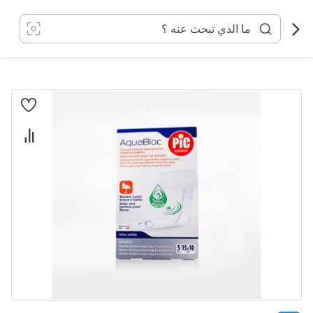
خطي
لى
لمحتوى
انتقل
إلى
النهاية
معرض
الصور