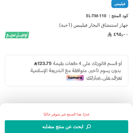
تخطي
فيليبس
إلى
بداية
كود المنتج :
EL-TM-110
معرض
جهاز استنشاق البخار فيليبس (1حبة)
الصور
٤٩٥٫٠٠
عذرًا، هذا المنتج غير متوفر حاليًا
جهاز استنشاق البخار فيليبس يعالج التهابات الجهاز التنفسي عند
ابحث عن منتج مشابه
الأطفال، ومصمم بشكل لطيف ومبهج