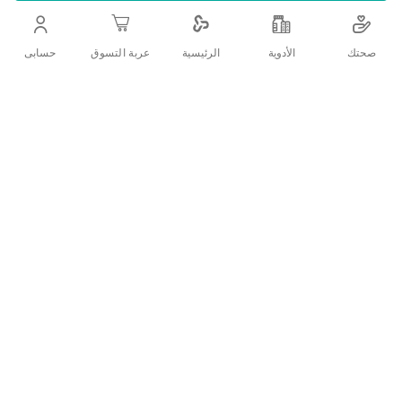
اضف الي قائمة امنياتك
صحتك
الأدوية
حسابى
الرئيسية
عربة التسوق
التفاصيل
وصف المنتج:
جهاز كهربائي لعلاج التهابات الجهاز التنفسي
يعمل بواسطة تقنية ضغط الهواء
بتصميم ورسوم كرتونية مبهجة ومريحة للأطفال
يصدر صوتًا هادئًا جدًا أثناء الجلسة العلاجية
ضمان لمدة 3 سنوات
صناعة أمريكية