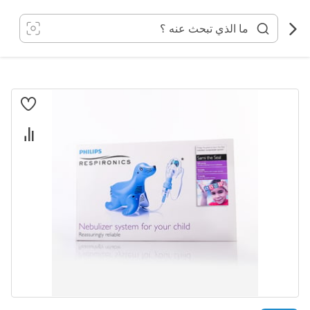
خطي
لى
لمحتوى
انتقل
إلى
النهاية
معرض
الصور