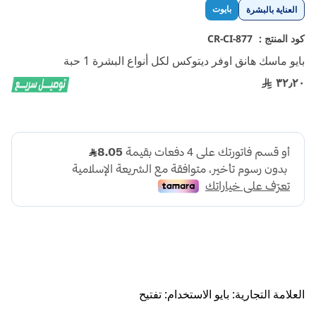
تخطي
بايوت
العناية بالبشرة
إلى
بداية
كود المنتج :
CR-CI-877
معرض
بايو ماسك هانق اوفر ديتوكس لكل أنواع البشرة 1 حبة
الصور
٣٢٫٢٠
العلامة التجارية: بايو الاستخدام: تفتيح