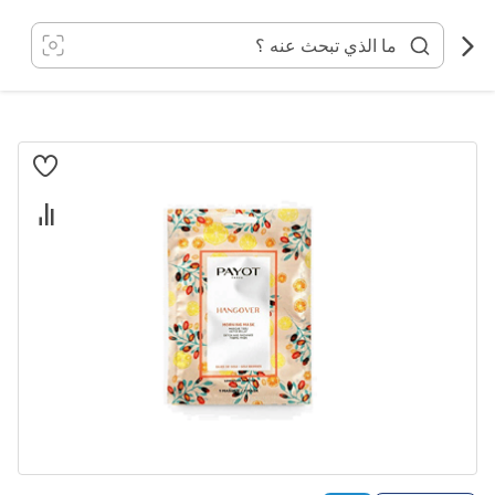
خطي
لى
لمحتوى
انتقل
إلى
النهاية
معرض
الصور