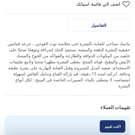
اضف الي قائمة امنياتك
التفاصيل
ماسك صباحى للعناية بالبشرة غنى بخلاصة توت الغوجي ، جرعة فيتامين
حقيقية للبشرة الباهتة والمتعبة. يستعيد الجلد إشراقة وتوهجًا صحيًا على
خلفية من المكونات الذواقة والطازجة والفواكه من الخوخ والمسك
الأبيض والبطيخ. فوائد المنتج: يعطى البشرة مظهرا صحيا ولامع تعليمات
الاستخدام: ضعيه كبديل للسيروم وقبل العناية النهارية على بشرة نظيفة
وجافة. اتركيه لمدة 15 دقيقة. قم بإزالة القناع وتدليك الفائض لسهولة
امتصاصه. لا يشطف بالماء. المميزات الخاصة في المنتج : لكل أنواع
البشرة
تقييمات العملاء
اكتب تقييم