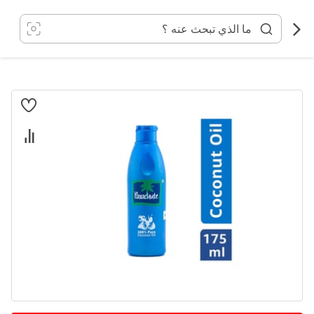
خطي
لى
لمحتوى
انتقل
إلى
النهاية
معرض
الصور