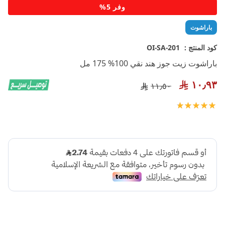
تخطي
وفر 5%
إلى
بداية
باراشوت
معرض
الصور
كود المنتج :
OI-SA-201
باراشوت زيت جوز هند نقي 100% 175 مل
١٠٫٩٣
١١٫٥٠
تقييم:
100
100
% of