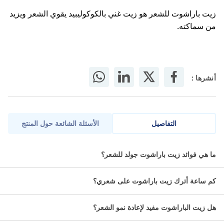
زيت باراشوت للشعر هو زيت غني بالكوكوليبيد يقوي الشعر ويزيد
من سماكته.
أنشرها :
التفاصيل
الأسئلة الشائعة حول المنتج
زيت شعر غني بجوز الهند والصبار لشعر اقوى وانعم وحريري.
ما هي فوائد زيت باراشوت جولد للشعر؟
ما هي مواصفات باراشوت جولد زيت شعر
كم ساعة أترك زيت باراشوت على شعري؟
بالصبار؟
هل زيت الباراشوت مفيد لإعادة نمو الشعر؟
زيت جوز الهند للشعر.