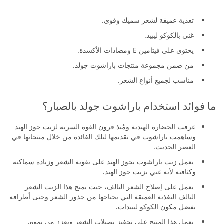
قوام المنتج سائل.
تغذية عميقة لشعر سميك وقوي.
غني بالكوكو ليبيد.
يحتوي على فيتامين E ومضادات الأكسدة.
من ضمن مجموعة منتجات باراشوت جولد.
مناسب لجميع أنواع الشعر.
ما فوائد استخدام باراشوت جولد بالصبار؟
عرفت الحضارة الهندية ومُنذ قرون القوة السرية لزيت جوز الهند
وساهمت باراشوت في تقديمها لتلك الفائدة من خلال منتجاتها في
العصر الحديث.
يعمل زيت باراشوت بجوز الهند على تقوية الشعر وزيادة سماكته
وكثافته لأنه غني بزيت جوز الهند.
يعمل على إصلاح الشعر التالف، حيث يمنح هذا الزيت الشعر
التالف التغذية العميقة التي يحتاجها من جذور الشعر وحتى أطرافه
بفضل مكون الكوكو ليبيدات.
يعمل هذا المنتج على تحفيز بصيلات الشعر ويعزز من نموه.