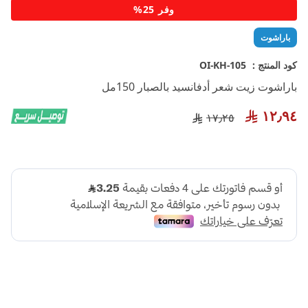
تخطي
وفر 25%
إلى
بداية
باراشوت
معرض
الصور
كود المنتج :
OI-KH-105
باراشوت زيت شعر أدفانسيد بالصبار 150مل
١٢٫٩٤
١٧٫٢٥