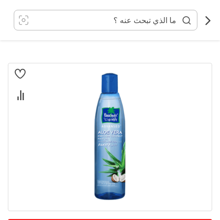
خطي
لى
لمحتوى
انتقل
إلى
النهاية
معرض
الصور