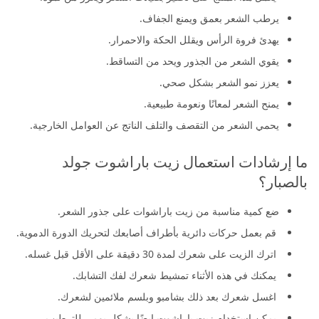
يرطب الشعر بعمق ويمنع الجفاف.
يهدئ فروة الرأس ويقلل الحكة والاحمرار.
يقوي الشعر من الجذور ويحد من التساقط.
يعزز نمو الشعر بشكل صحي.
يمنح الشعر لمعانًا ونعومة طبيعية.
يحمي الشعر من التقصف والتلف الناتج عن العوامل الخارجية.
ما إرشادات استعمال زيت باراشوت جولد
بالصبار؟
ضع كمية مناسبة من زيت باراشوات على جذور الشعر.
قم بعمل حركات دائرية بأطراف أصابعك لتحريك الدورة الدموية.
اترك الزيت على شعرك لمدة 30 دقيقة على الأقل قبل غسله.
يمكنك في هذه الأثناء تمشيط شعرك لفك التشابك.
اغسل شعرك بعد ذلك بشامبو وبلسم ملائمين لشعرك.
يمكن استخدام زيت باراشوت ايضًا بشكل يومي للترطيب