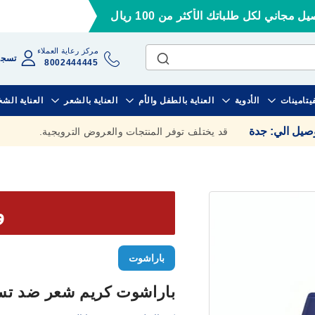
ل مجاني لكل طلباتك الأكثر من 100 ريال
مركز رعاية العملاء
تسجي
8002444445
فيتامينات
الأدوية
العناية بالطفل والأم
العناية بالشعر
العناية الش
وصيل الي
:
جدة
قد يختلف توفر المنتجات والعروض الترويجية.
وف
باراشوت
باراشوت كريم شعر ضد تساقط