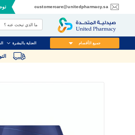
customercare@unitedpharmacy.sa
توصي
تخطي
إلى
المحتوى
جميع الأقسام
العناية بالبشرة
ال
الت
انتقل
إلى
النهاية
معرض
الصور