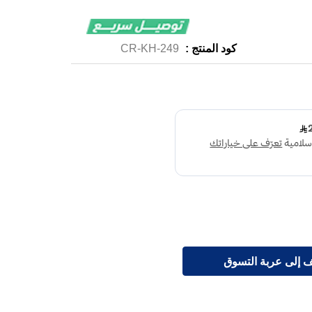
كود المنتج :
CR-KH-249
 إلى عربة التسوق