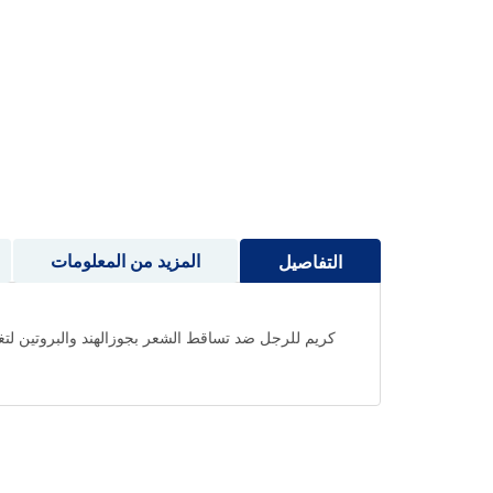
إلى
بداية
معرض
الصور
المزيد من المعلومات
التفاصيل
كريم للرجل ضد تساقط الشعر بجوزالهند والبروتين لتغذي