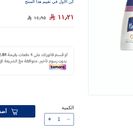
كن الاول في تقييم هذا المنتج
١١٫٢١
١٤٫٩٥
الكمية
أضف