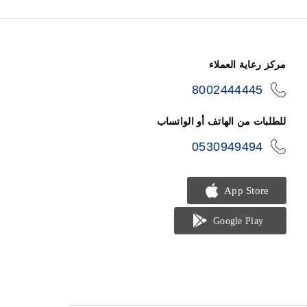
مركز رعاية العملاء
8002444445
icon-
phone
للطلبات من الهاتف أو الواتساب
0530949494
icon-
phone