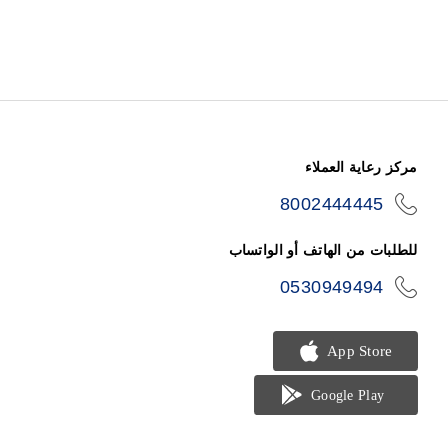
مركز رعاية العملاء
8002444445
icon-
phone
للطلبات من الهاتف أو الواتساب
0530949494
icon-
phone