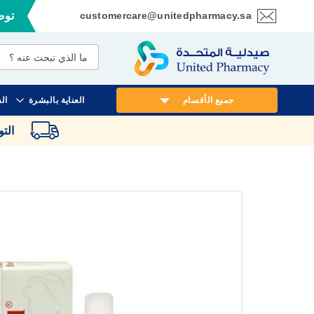
customercare@unitedpharmacy.sa
توصي
تخطي
إلى
المحتوى
جميع الأقسام
العناية بالبشرة
ال
الت
انتقل
إلى
النهاية
معرض
الصور