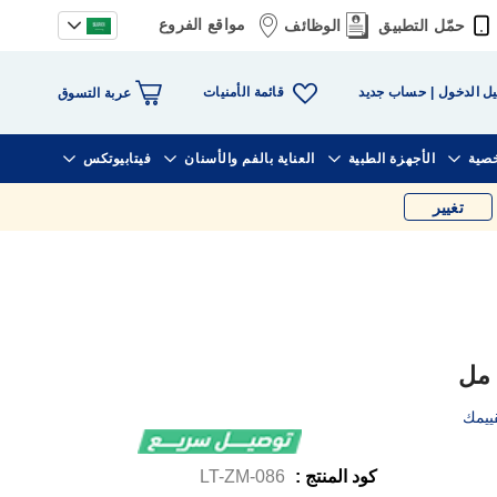
مواقع الفروع
حمّل التطبيق
الوظائف
قائمة الأمنيات
ل الدخول
حساب جديد
عربة التسوق
خصية
الأجهزة الطبية
العناية بالفم والأسنان
فيتابيوتكس
تغيير
ييمك
كود المنتج :
LT-ZM-086