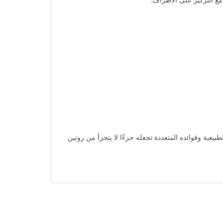
ع التركيز على الأطراف.
ن بانثوفيل مقوى للشعر 150 مل هو الخيار المثالي. مكوناته الطبيعية وفوائده المتعددة تجعله جزءًا لا يتجزأ من روتين