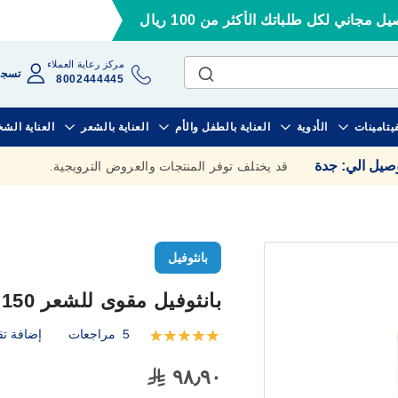
ل مجاني لكل طلباتك الأكثر من 100 ريال
مركز رعاية العملاء
تسجي
8002444445
فيتامينات
الأدوية
العناية بالطفل والأم
العناية بالشعر
العناية الش
وصيل الي
:
جدة
قد يختلف توفر المنتجات والعروض الترويجية.
بانثوفيل
بانثوفيل مقوى للشعر 150 مل
5
مراجعات
إضافة تق
تقييم:
100
100
% of
٩٨٫٩٠