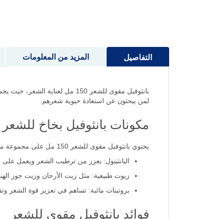
إلى
بداية
معرض
الصور
المزيد من المعلومات
التفاصيل
بانثوفيل مقوى للشعر 150 مل لعنا
لمن يبحثون عن استعادة حيوية شعرهم.
مكونات بانثوفيل بخاخ للشعر
يحتوي بانثوفيل مقوى للشعر 150 مل على مجموعة من المكونات الفعالة التي تعمل على تقوية الشعر وتغذيته. من بين هذه المكونات:
البانثينول: يعزز من ترطيب الشعر ويعمل على جعل
زيوت طبيعية: مثل زيت الأرجان وزيت جوز الهند
بروتينات مائية: تساهم في تعزيز قوة الشعر و
فوائد بانثوفيل مقوى للشعر