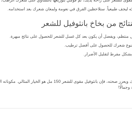
مقوى للشعر على راحة يديك، ثم قومي بتوزيعها بالتساوي على شعرك الرطب، م
 ليجف طبيعياً. ستلاحظين الفرق في نعومة ولمعان شعرك بعد استخدامه.
ائج من بخاخ بانثوفيل للشعر
لنوع شعرك للحصول على أفضل ترطيب.
بشكل مفرط لتقليل الأضرار.
إذا كنت تبحثين عن منتج موثوق يعيد الحيوية إلى شعرك ويعزز صحته، فإ
جمالًا!