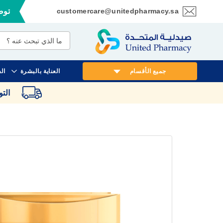
customercare@unitedpharmacy.sa
توصي
تخطي
إلى
المحتوى
جميع الأقسام
العناية بالبشرة
ال
الت
انتقل
إلى
النهاية
معرض
الصور