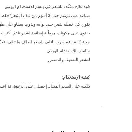
قوة علاج مكثّف للشعر في بلسم للاستخدام اليومي
يساعد على ترميم حتى 3 أشهر من تلف الشعر* فقط في 3 دقائق * تلف سطح الشعر الناتج عن التصفيف
يقوي كل خصلة شعر حتى نواته ويذوب بتساوٍ على طو
يحتوي على مكونات مرطّبة إضافية لشعر ناعم أكثر لم
مع تركيبة ناعم حرير للتلف للشعر الجاف والتالف، تغذّي
مناسب للاستخدام اليومي
للشعر الضعيف والمتضرر
كيفية الإستخدام:
دلّكيه على الشعر المبلل. إحصلي على الرغوة، ثمّ اشطف