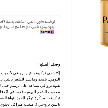
وصف المنتج:
إكتشفي تر
تصفيف ا
تركيبته المركّزة توفّر القوة لنواة ا
بانتين برو-في 3 مينيت مير