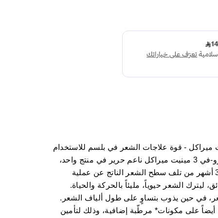
كيبة بانتين برو-في 3 مينيت ميراكل - قوة علاجات الشعر في بلسم للاستخدام
اليومي. بلسم وماسك للشعر بانتين برو-في 3 مينيت ميراكل ناعم حرير في منتج واحد،
بقوة برو-في يساعد على ترميم حتى 3 أشهر من تلف سطح الشعر الناتج عن عملية
لشعر اليومية فقط في 3 دقائق، ليترك الشعر حيوياً، مليئاً بالحركة والحياة.
لشعر، في حين يذوب بتساوٍ على طول ألياف الشعر.
اكل يحتوي أيضاً على مكونات* مرطّبة إضافية، وذلك لتأمين