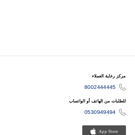
مركز رعاية العملاء
8002444445
icon-
phone
للطلبات من الهاتف أو الواتساب
0530949494
icon-
phone