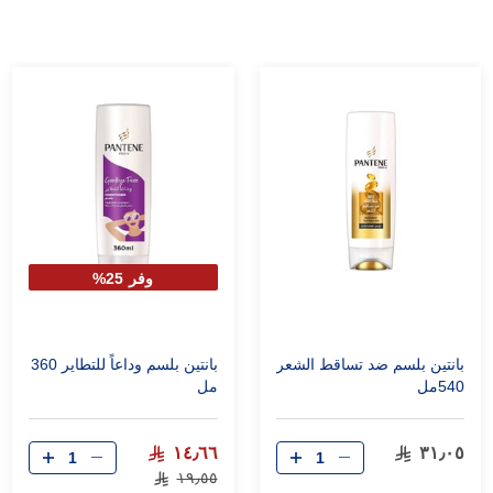
وفر 25%
بانتين بلسم ضد تساقط الشعر
بانتين بلسم وداعاً للتطاير 360
540مل
مل
١٤٫٦٦
٣١٫٠٥
١٩٫٥٥