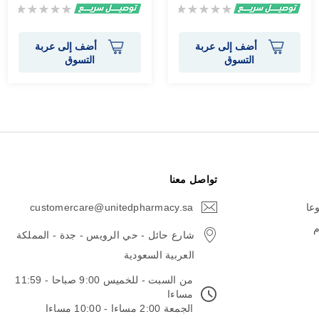
Rating:
Rating:
0%
0%
أضف إلى عربة
أضف إلى عربة
التسوق
التسوق
تواصل معنا
وعا
customercare@unitedpharmacy.sa
icon-
email
م
شارع حائل - حي الرويس - جدة - المملكة
العربية السعودية
من السبت - للخميس 9:00 صباحا - 11:59
مساءا
الجمعة 2:00 مساءا - 10:00 مساءا