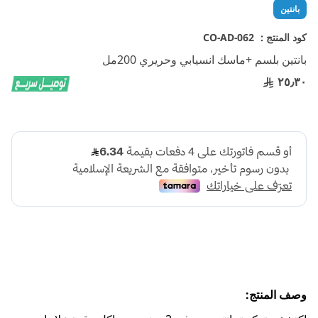
تخطي
بانتين
إلى
بداية
كود المنتج :
CO-AD-062
معرض
بانتين بلسم +ماسك انسيابي وحريري 200مل
الصور
٢٥٫٣٠
وصف المنتج: