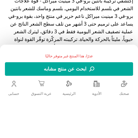
إكتشفي تركيبة بانتين برو-في 3 مينيت ميراكل - قوة علاجات
الشعر في بلسم للاستخدام اليومي. بلسم وماسك للشعر بانتين
برو-في 3 مينيت ميراكل ناعم حرير في منتج واحد، بقوة برو-في
يساعد على ترميم حتى 3 أشهر من تلف سطح الشعر الناتج عن
عملية تصفيف الشعر اليومية فقط في 3 دقائق، ليترك الشعر
حيوياً، مليئاً بالحركة والحياة. تركيبته المركّزة توفّر القوة لنواة
الشعر، في حين يذوب بتساوٍ على طول ألياف الشعر. بانتين برو-
في 3 مينيت ميراكل يحتوي أيضاً على مكونات* مرطّبة إضافية،
عذرًا، هذا المنتج غير متوفر حاليًا
وذلك لتأمين نعومة متفوقة لشعرٍ متألّق، كما يساعد على حماية
ابحث عن منتج مشابه
شعرك من التقصّف والتطاير. مناسب للاستخدام اليومي، بانتين
برو-في 3 مينيت ميراكل ناعم حرير للتلف يساعد أيضاً على إصلاح
الشعر الجاف والتالف** ويغذّيه بعمق
صحتك
الأدوية
حسابى
الرئيسية
عربة التسوق
مقارنة مع بلسم بانتين الاعتيادي
تلف سطح الشعر الناتج عن التصفيف اليومي
اضف الي قائمة امنياتك