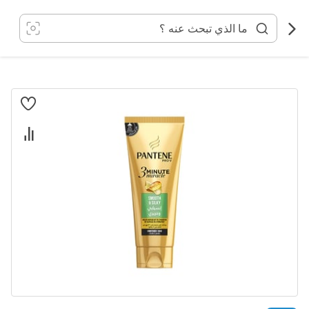
خطي
لى
لمحتوى
انتقل
إلى
النهاية
معرض
الصور