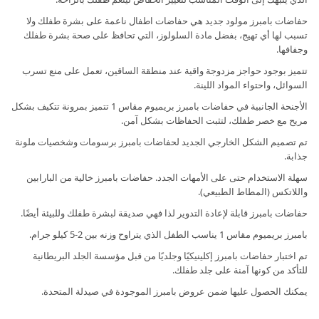
حفاضات بامبرز مولود جديد هي حفاضات اطفال ناعمة على بشرة طفلك ولا
تسبب لها أي تهيج، بفضل مادة السلولوز، التي تحافظ على صحة بشرة طفلك
وجفافها.
تتميز بوجود حواجز مزدوجة واقية عند منطقة الساقين، تعمل على منع تسرب
السوائل، واحتواء المواد اللينة.
الأجنحة الجانبية في حفاضات بامبرز بريميوم مقاس 1 تتميز بمرونة تتكيف بشكل
مريح مع خصر طفلك، لتثبت الحفاظات بشكل آمن.
تم تصميم الشكل الخارجي الجديد لحفاضات بامبرز برسومات وشخصيات ملونة
جذابة.
سهلة الاستخدام حتى على الأمهات الجدد. حفاضات بامبرز خالية من البارابين
واللاتكس (المطاط الطبيعي).
حفاضات بامبرز قابلة لإعادة التدوير لذا فهي صديقة لبشرة طفلك وللبيئة أيضًا.
بامبرز بريميوم مقاس 1 يناسب الطفل الذي يتراوح وزنه بين 2-5 كيلو جرام.
تم اختبار حفاضات بامبرز إكلينيكيًا وجلديًا من قبل مؤسسة الجلد البريطانية
للتأكد من كونها آمنة على جلد طفلك.
يمكنك الحصول عليها ضمن عروض بامبرز الموجودة في صيدلة المتحدة.