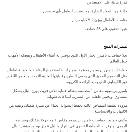
قدرة هائلة على الامتصاص
خالية من المواد الضارة، ولا تتسبب للطفل بأي تحسس
مناسبة للأطفال بوزن 2-5 كيلو جرام
عبوة تحتوي على 86 حفاضة
:مميزات المنتج
تعدّ حفاضات بامبرز الخيار الأول الذي يوصي به أطباء الأطفال، وتفضله الأمهات
حول العالم.
حفاضات بامبرز يريميوم مدعمة بمميزات خاصة تمنح الرفاهية والحماية لطفلك،
مثل التصميم المميز الذي يحمي البطن، وقابليتها العالية للتمدد، والعطر اللطيف
غير الكيماوي الذي يمنع الرائحة الكريهة.
بامبرز بريميوم مقاس 1 مصممة بنظام حماية ثلاثي فريد، يوزع البلل بشكل
متساوي، ويحمي طفلك من التسرب لساعات طويلة.
مزودة بطبقة امتصاص عالية تحفظ السوائل بعيدًا عن بشرة طفلك، وتقيه من
الالتهابات والحساسية.
تتكيف جوانب حفاضات بامبرز بريميوم مقاس 1 مع حركة طفلك، ونشاطه
اليومي، وتوفر له الحماية القصوى في النهار والليل تتميز بوجود مؤشر البلل
الذي ينبهك إلى الوقت المناسب لتغيير الحفاض لينعم طفلك بالراحة.