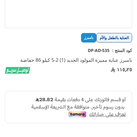
تخطي
بامبرز
العناية بالطفل والأم
إلى
بداية
كود المنتج :
DP-AD-535
معرض
بامبرز عناية مميزة المولود الجديد (1) 2-5 كيلو 86 حفاضة
الصور
١١٥٫٢٥