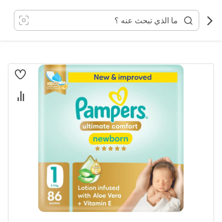
خطي
لى
لمحتوى
انتقل
إلى
النهاية
معرض
الصور