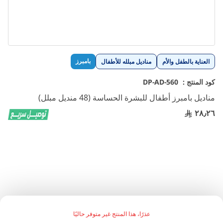
تخطي
بامبرز
العناية بالطفل والأم
مناديل مبلله للأطفال
إلى
بداية
كود المنتج :
DP-AD-560
معرض
مناديل بامبرز أطفال للبشرة الحساسة (48 منديل مبلل)
الصور
٢٨٫٢٦
عذرًا، هذا المنتج غير متوفر حاليًا