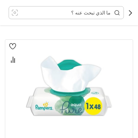
خطي
لى
لمحتوى
انتقل
إلى
النهاية
معرض
الصور