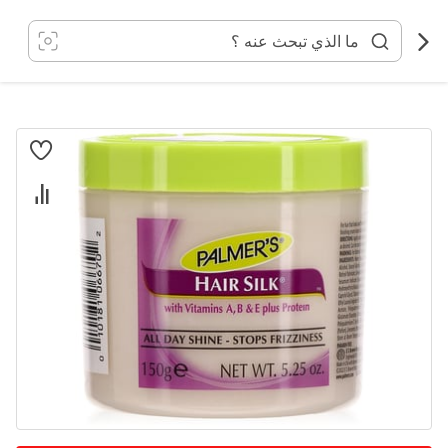
خطي
لى
لمحتوى
انتقل
إلى
النهاية
معرض
الصور