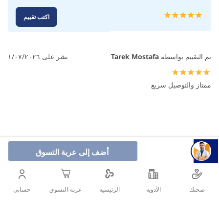
تقييم:
اكتب تقييم
100
100
% of
تم التقييم بواسطة
Tarek Mostafa
نشر على
١/٠٧/٢٠٢٦
100%
ممتاز والتوصيل سريع
أضف إلى عربة التسوق
صحتك
الأدوية
حسابى
الرئيسية
عربة التسوق