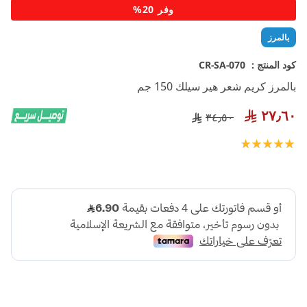
تخطي
وفر 20%
إلى
بداية
بالمرز
معرض
الصور
كود المنتج :
CR-SA-070
بالمرز كريم شعر هير سيلك 150 جم
٢٧٫٦٠
٣٤٫٥٠
تقييم:
100
100
% of