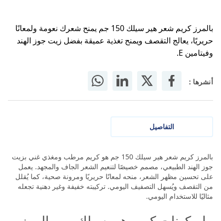
بالمرز كريم شعر هير سيلك 150 جم يمنح شعرك نعومة ولمعانًا
حريريًا، يعالج التقصف ويمنح تغذية عميقة بفضل زيت جوز الهند
وفيتامين E.
أنشرها :
التفاصيل
بالمرز كريم شعر هير سيلك 150 جم هو كريم مرطب ومغذي غني بزيت
جوز الهند الطبيعي، مصمم خصيصًا لتنعيم الشعر الجاف والمجهد. يعمل
على تحسين مظهر الشعر، منحه لمعانًا حريريًا ومرونة صحية، كما يُقلل
من التقصف ويُسهل التصفيف اليومي. تركيبته خفيفة وغير دهنية تجعله
مثاليًا للاستخدام اليومي.
ما مكونات كريم هير سيلك من بالمرز