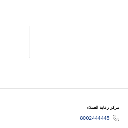
مركز رعاية العملاء
8002444445
icon-
phone