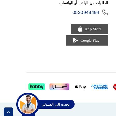
للطلبات من الهاتف أو الواتساب
0530949494
icon-
phone
تحدث الي الصيدلي