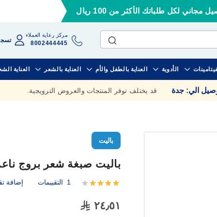
ل مجاني لكل طلباتك الأكثر من 100 ريال
مركز رعاية العملاء
تسجي
8002444445
فيتامينات
الأدوية
العناية بالطفل والأم
العناية بالشعر
العناية الش
وصيل الي
:
جدة
قد يختلف توفر المنتجات والعروض الترويجية.
باليت
باليت صبغة شعر بروج ناعم 7-
1
التقييمات
إضافة تق
تقييم:
100
80
% of
٢٤٫٥١