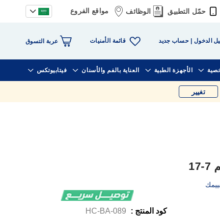
مواقع الفروع
حمّل التطبيق
الوظائف
قائمة الأمنيات
ل الدخول
حساب جديد
عربة التسوق
خصية
الأجهزة الطبية
العناية بالفم والأسنان
فيتابيوتكس
تغيير
17
ييمك
كود المنتج :
HC-BA-089