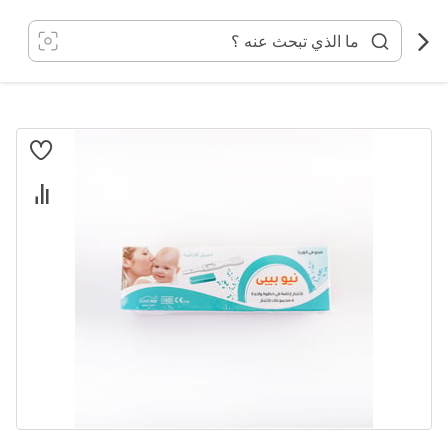
خطي
لى
لمحتوى
انتقل
إلى
النهاية
معرض
الصور