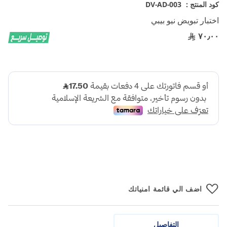
تخطي
كود المنتج :
DV-AD-003
إلى
اختبار تبويض نيو بيبي
بداية
معرض
٧٠٫٠٠
الصور
اضف الي قائمة امنياتك
التفاصيل