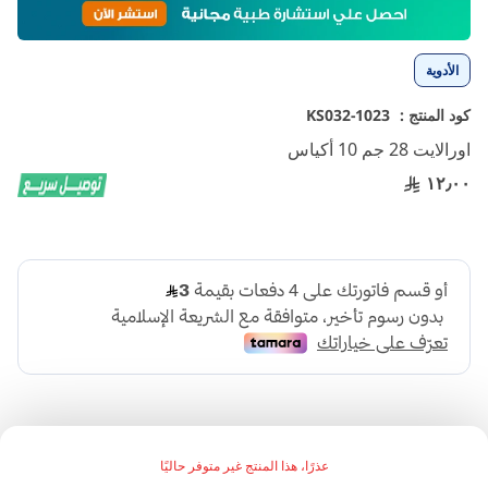
إلى
بداية
معرض
الأدوية
الصور
كود المنتج :
1023-KS032
اورالايت 28 جم 10 أكياس
١٢٫٠٠
عذرًا، هذا المنتج غير متوفر حاليًا