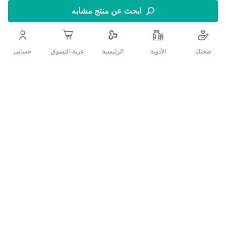
يستخدم أورالايت لتعويض السوائل والمعادن (مثل الصوديوم
ابحث عن منتج مشابه
والبوتاسيوم) المفقودة بسبب الإسهال والقيء. يساعد على منع أو
علاج الجفاف.
صحتك
الأدوية
حسابى
الرئيسية
عربة التسوق
اضف الي قائمة امنياتك
التفاصيل
وصف المنتج:
أورالايت 28 جم 10 أكياس يستخدم لإعادة السوائل بعد فقدان
السوائل. يتم استخدامه للمساعدة في منع مشاكل السوائل.