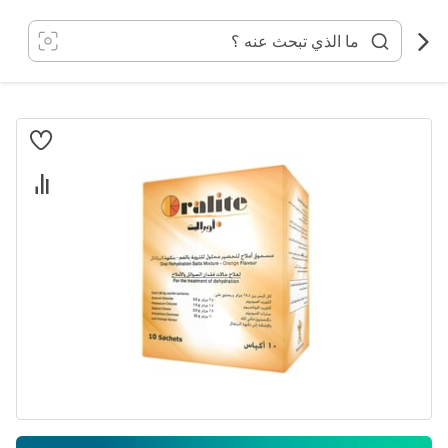
خطي
لى
لمحتوى
انتقل
إلى
النهاية
معرض
الصور
تخطي