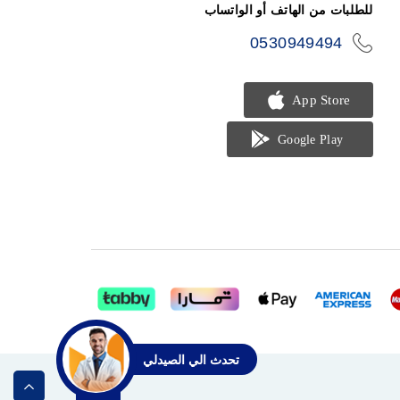
للطلبات من الهاتف أو الواتساب
0530949494
icon-
phone
تحدث الي الصيدلي