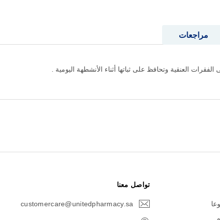
مراجعات
فقرات العنقية وتحافظ على ثباتها أثناء الأنشطهة اليومية .
تواصل معنا
وعا
customercare@unitedpharmacy.sa
icon-
email
م