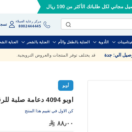
ل مجاني لكل طلباتك الأكثر من 100 ريال
مركز رعاية العملاء
تسجي
8002444445
فيتامينات
الأدوية
العناية بالطفل والأم
العناية بالشعر
العناية الش
وصيل الي
:
جدة
قد يختلف توفر المنتجات والعروض الترويجية.
أوبو
اوبو 4094 دعامة صلبة للرقبة مقاس صغير
كن الاول في تقييم هذا المنتج
٨٨٫٠٠