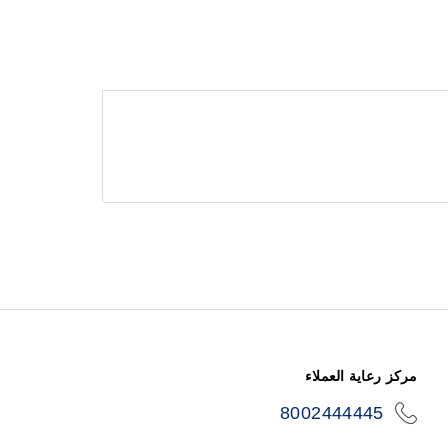
مركز رعاية العملاء
8002444445
icon-
phone