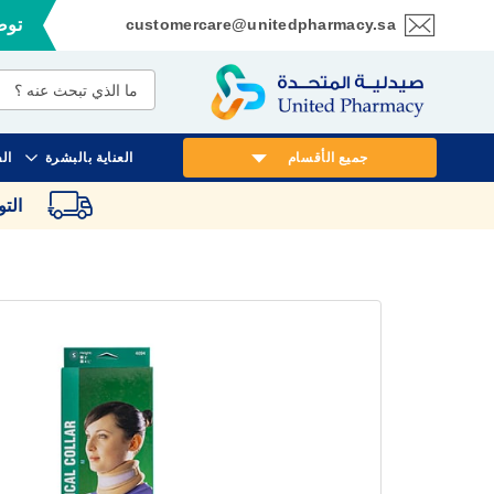
customercare@unitedpharmacy.sa
توصي
تخطي
إلى
المحتوى
جميع الأقسام
العناية بالبشرة
ال
الت
انتقل
إلى
النهاية
معرض
الصور