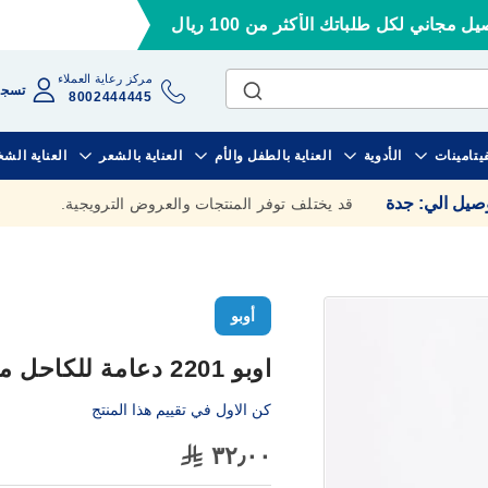
ل مجاني لكل طلباتك الأكثر من 100 ريال
مركز رعاية العملاء
تسجي
8002444445
فيتامينات
الأدوية
العناية بالطفل والأم
العناية بالشعر
العناية الش
وصيل الي
:
جدة
قد يختلف توفر المنتجات والعروض الترويجية.
أوبو
اوبو 2201 دعامة للكاحل مقاس صغير
كن الاول في تقييم هذا المنتج
٣٢٫٠٠