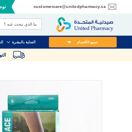
customercare@unitedpharmacy.sa
توصي
تخطي
إلى
المحتوى
جميع الأقسام
العناية بالبشرة
ال
الت
انتقل
إلى
النهاية
معرض
الصور