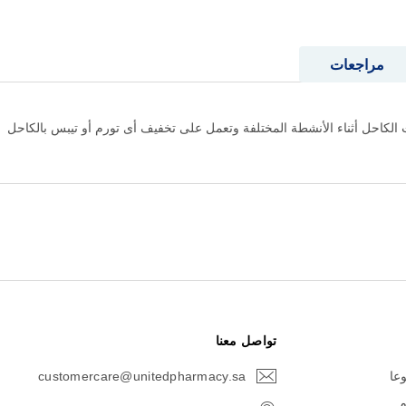
مراجعات
 الكاحل أثناء الأنشطة المختلفة وتعمل على تخفيف أى تورم أو تيبس بالكاحل
تواصل معنا
وعا
customercare@unitedpharmacy.sa
icon-
email
م