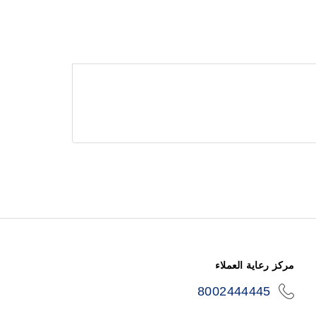
مركز رعاية العملاء
8002444445
icon-
phone