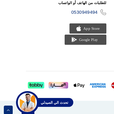
للطلبات من الهاتف أو الواتساب
0530949494
icon-
phone
تحدث الي الصيدلي