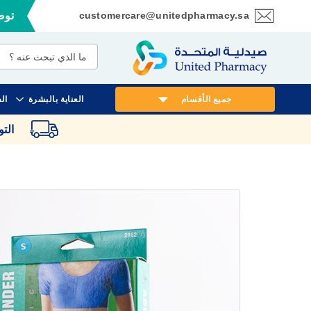
customercare@unitedpharmacy.sa
توصي
تخطي
إلى
المحتوى
جميع الأقسام
العناية بالبشرة
ال
الت
انتقل
إلى
النهاية
معرض
الصور