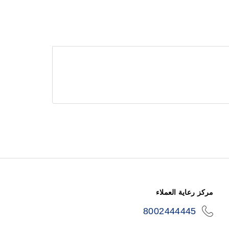
مركز رعاية العملاء
8002444445
icon-
phone