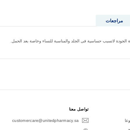
مراجعات
الجودة لاتسبب حساسية فى الجلد والمناسبة للنساء وخاصة بعد الحمل.
تواصل معنا
وعا
customercare@unitedpharmacy.sa
icon-
email
م