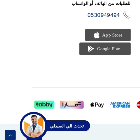
للطلبات من الهاتف أو الواتساب
0530949494
icon-
phone
تحدث الي الصيدلي