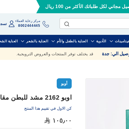
ل مجاني لكل طلباتك الأكثر من 100 ريال
مركز رعاية العملاء
تسجي
8002444445
فيتامينات
الأدوية
العناية بالطفل والأم
العناية بالشعر
العناية الش
وصيل الي
:
جدة
قد يختلف توفر المنتجات والعروض الترويجية.
أوبو
اوبو 2162 مشد للبطن مقاس صغير
كن الاول في تقييم هذا المنتج
١٠٥٫٠٠