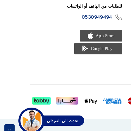
للطلبات من الهاتف أو الواتساب
0530949494
icon-
phone
تحدث الي الصيدلي