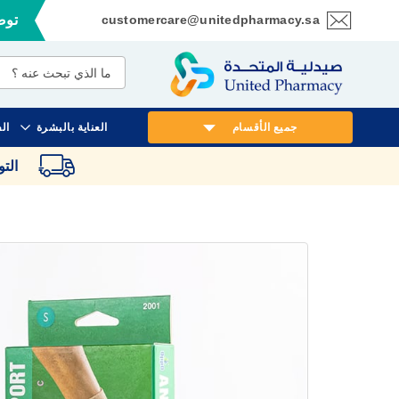
customercare@unitedpharmacy.sa
توصي
تخطي
إلى
المحتوى
جميع الأقسام
العناية بالبشرة
ال
الت
انتقل
إلى
النهاية
معرض
الصور