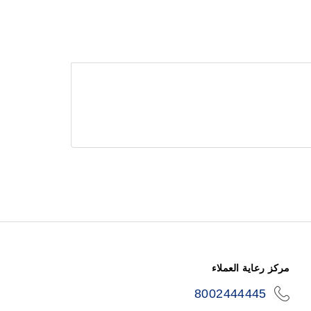
مركز رعاية العملاء
8002444445
icon-
phone