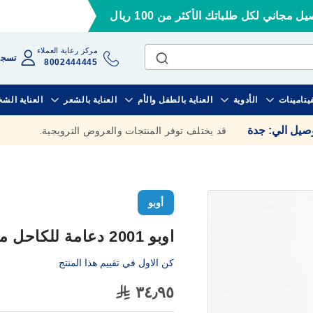
ل مجاني لكل طلباتك الأكثر من 100 ريال
مركز رعاية العملاء
تسجي
8002444445
فيتامينات
الأدوية
العناية بالطفل والأم
العناية بالشعر
العناية الش
وصيل الي
:
جدة
قد يختلف توفر المنتجات والعروض الترويجية.
أوبو
اوبو 2001 دعامة للكاحل مقاس صغير
كن الاول في تقييم هذا المنتج
٣٤٫٩٥