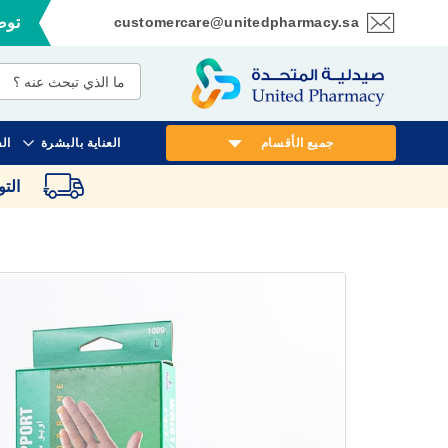
customercare@unitedpharmacy.sa
توصي
تخطي
إلى
المحتوى
جميع الأقسام
العناية بالبشرة
ال
الت
انتقل
إلى
النهاية
معرض
الصور