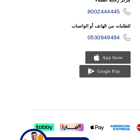
مركز رعاية العملاء
8002444445
icon-
phone
للطلبات من الهاتف أو الواتساب
0530949494
icon-
phone