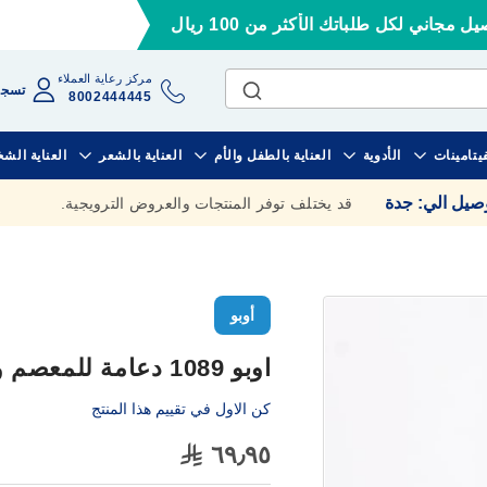
ل مجاني لكل طلباتك الأكثر من 100 ريال
مركز رعاية العملاء
تسجي
8002444445
فيتامينات
الأدوية
العناية بالطفل والأم
العناية بالشعر
العناية الش
وصيل الي
:
جدة
قد يختلف توفر المنتجات والعروض الترويجية.
أوبو
اوبو 1089 دعامة للمعصم والابهام مقاس كبير
كن الاول في تقييم هذا المنتج
٦٩٫٩٥