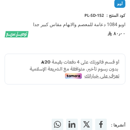
تخطي
أوبو
إلى
بداية
كود المنتج :
PL-SD-152
معرض
اوبو 1084 دعامة للمعصم والابهام مقاس كبير جدا
الصور
٨٠٫٠٠
أنشرها :