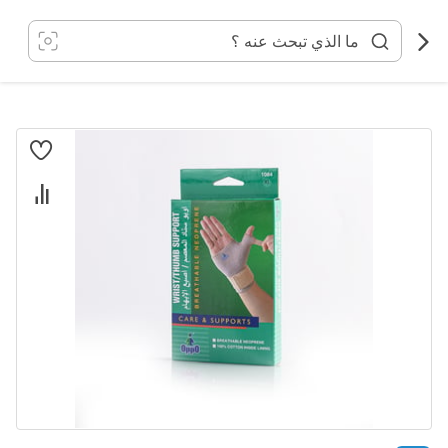
خطي
لى
لمحتوى
انتقل
إلى
النهاية
معرض
الصور