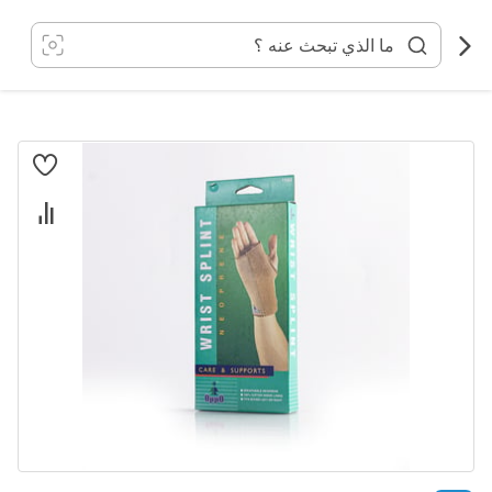
خطي
لى
لمحتوى
انتقل
إلى
النهاية
معرض
الصور