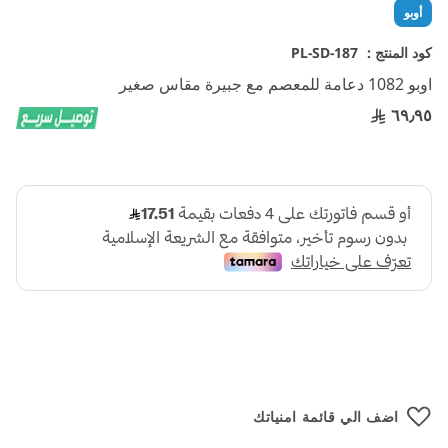
تخطي
أوبو
إلى
بداية
كود المنتج :
PL-SD-187
معرض
اوبو 1082 دعامة للمعصم مع جبيرة مقاس صغير
الصور
٦٩٫٩٥
اضف الي قائمة امنياتك