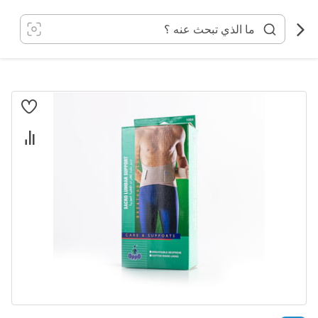
خطي
لى
لمحتوى
انتقل
إلى
النهاية
معرض
الصور