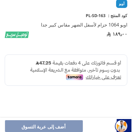
تخطي
أوبو
إلى
بداية
كود المنتج :
PL-SD-163
معرض
اوبو 1064 حزام لأسفل الضهر مقاس كبير جدا
الصور
١٨٩٫٠٠
أنشرها :
أضف إلى عربة التسوق