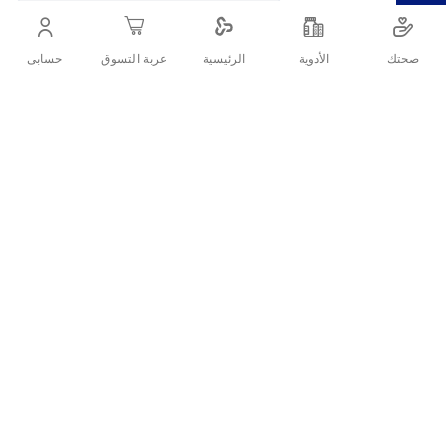
صحتك
الأدوية
حسابى
الرئيسية
عربة التسوق
التفاصيل
حزام يدعم الجزء الأوسط و السفلي من الظهر دون أن يحد من الحركة
العادية. مع أطراف غلق لاصقة تسمح بحرية التحكم فى درجة الضغط
والاتساع
تقييمات العملاء
اكتب تقييم