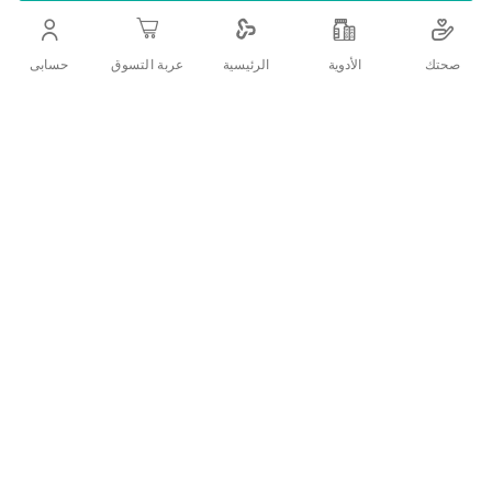
صحتك
الأدوية
حسابى
الرئيسية
عربة التسوق
اضف الي قائمة امنياتك
التفاصيل
دعامة مطاطية لمنطقة الكاحل تُستخدم للتأكد من ثبات الكاحل أثناء
الأنشطة المختلفة وتعمل على تخفيف أى تورم أو تيبس بالكاحل
تقييمات العملاء
اكتب تقييم