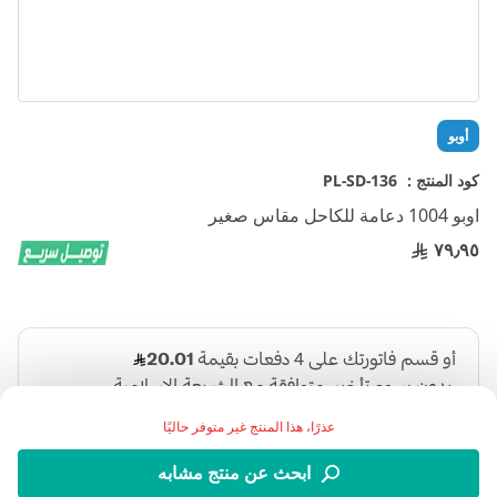
تخطي
أوبو
إلى
بداية
كود المنتج :
PL-SD-136
معرض
اوبو 1004 دعامة للكاحل مقاس صغير
الصور
٧٩٫٩٥
عذرًا، هذا المنتج غير متوفر حاليًا
ابحث عن منتج مشابه