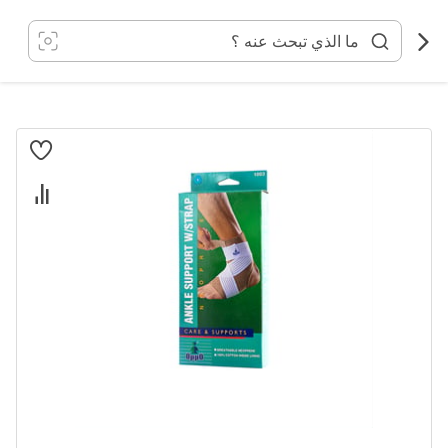
خطي
لى
لمحتوى
انتقل
إلى
النهاية
معرض
الصور