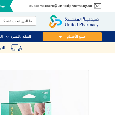
customercare@unitedpharmacy.sa
توصي
تخطي
إلى
المحتوى
جميع الأقسام
العناية بالبشرة
ال
الت
انتقل
إلى
النهاية
معرض
الصور