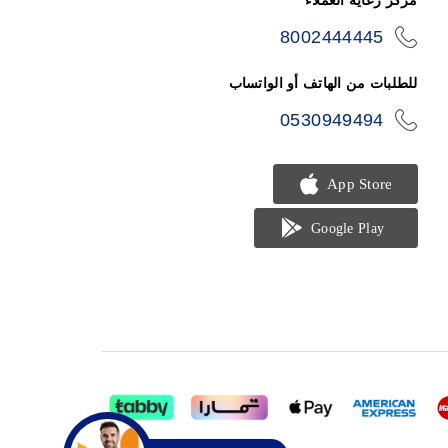
مركز رعاية العملاء
8002444445
icon-
phone
للطلبات من الهاتف أو الواتساب
0530949494
icon-
phone