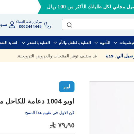
ل مجاني لكل طلباتك الأكثر من 100 ريال
مركز رعاية العملاء
تسجي
8002444445
فيتامينات
الأدوية
العناية بالطفل والأم
العناية بالشعر
العناية الش
وصيل الي
:
جدة
قد يختلف توفر المنتجات والعروض الترويجية.
أوبو
اوبو 1004 دعامة للكاحل مقاس كبير
كن الاول في تقييم هذا المنتج
٧٩٫٩٥